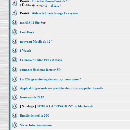
Post-it :
Un tchat PowerBook-fr !!
[
Aller � la page:
1
...
4
,
5
,
6
]
Post-it :
Aide à la Croix Rouge Française
macOS 11 Big Sur
Line Dock
nouveau MacBook 12"
i-Watch
Le nouveau Mac Pro est dispo
compact flash par lecteur SD
La CS2 gratuite légalement, ça vous tente ?
Apple doit garantir ses produits deux ans, rappelle Bruxelle
Nouveautés 2012
[ Sondage ]
STOP À LA "iOSATION" du Macintosh
Bundle de noël à 20€
Steve Jobs démissionne