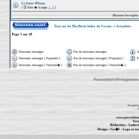
Le futur iPhone
[
Aller � la page:
1
,
2
]
Montrer les sujets
Tout sur les MacBook Index du Forum
->
Actualités
Page
1
sur
20
Nouveaux messages
Pas de nouveaux messages
A
Nouveaux messages [ Populaire ]
Pas de nouveaux messages [ Populaire ]
P
Nouveaux messages [ Verrouill� ]
Pas de nouveaux messages [ Verrouill� ]
Pour soutenir le développement du
Powered b
T
www.powerboo
Vers
Rédaction :
Ludovi
Design :
Ga�l
- Logo et te
Informations :
PowerBook
-
MacBook Pro
-
i