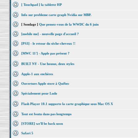
[ Touchpad ] la tablette HP
Info sur probleme carte graph Nvidia sur MBP.
[ Sondage ]
Que pensez-vous de la WWDC du 6 juin
[mobile me] - nouvelle page d'accueil ?
[PS3] - le retour du sèche-cheveux !!
[MWC 11'] - Apple pas présent ?
BUILT NY - Une housse, deux styles
Apple-1 aux enchères
Ouverture Apple store à Québec
Spécialement pour Ludo
Flash Player 10.1 supporte la carte graphique sous Mac OS X
Tout est foutu dans pas longtemps
[STORE] we'll be back soon
Safari 5