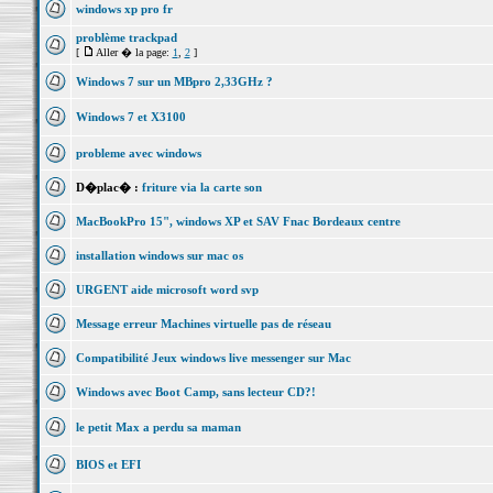
windows xp pro fr
problème trackpad
[
Aller � la page:
1
,
2
]
Windows 7 sur un MBpro 2,33GHz ?
Windows 7 et X3100
probleme avec windows
D�plac� :
friture via la carte son
MacBookPro 15", windows XP et SAV Fnac Bordeaux centre
installation windows sur mac os
URGENT aide microsoft word svp
Message erreur Machines virtuelle pas de réseau
Compatibilité Jeux windows live messenger sur Mac
Windows avec Boot Camp, sans lecteur CD?!
le petit Max a perdu sa maman
BIOS et EFI