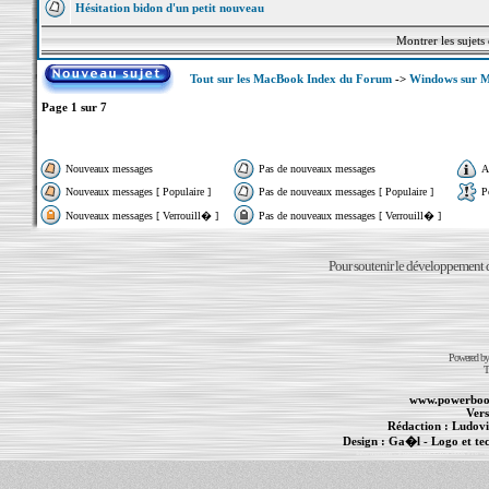
Hésitation bidon d'un petit nouveau
Montrer les sujets
Tout sur les MacBook Index du Forum
->
Windows sur 
Page
1
sur
7
Nouveaux messages
Pas de nouveaux messages
A
Nouveaux messages [ Populaire ]
Pas de nouveaux messages [ Populaire ]
P
Nouveaux messages [ Verrouill� ]
Pas de nouveaux messages [ Verrouill� ]
Pour soutenir le développement du
Powered b
T
www.powerboo
Vers
Rédaction :
Ludovi
Design :
Ga�l
- Logo et te
Informations :
PowerBook
-
MacBook Pro
-
i