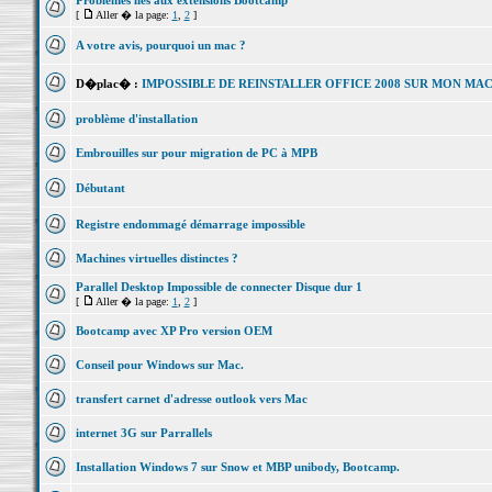
Problèmes liés aux extensions Bootcamp
[
Aller � la page:
1
,
2
]
A votre avis, pourquoi un mac ?
D�plac� :
IMPOSSIBLE DE REINSTALLER OFFICE 2008 SUR MON MA
problème d'installation
Embrouilles sur pour migration de PC à MPB
Débutant
Registre endommagé démarrage impossible
Machines virtuelles distinctes ?
Parallel Desktop Impossible de connecter Disque dur 1
[
Aller � la page:
1
,
2
]
Bootcamp avec XP Pro version OEM
Conseil pour Windows sur Mac.
transfert carnet d'adresse outlook vers Mac
internet 3G sur Parrallels
Installation Windows 7 sur Snow et MBP unibody, Bootcamp.