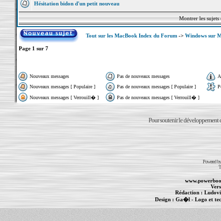
Hésitation bidon d'un petit nouveau
Montrer les sujets
Tout sur les MacBook Index du Forum
->
Windows sur 
Page
1
sur
7
Nouveaux messages
Pas de nouveaux messages
A
Nouveaux messages [ Populaire ]
Pas de nouveaux messages [ Populaire ]
P
Nouveaux messages [ Verrouill� ]
Pas de nouveaux messages [ Verrouill� ]
Pour soutenir le développement du
Powered b
T
www.powerboo
Vers
Rédaction :
Ludovi
Design :
Ga�l
- Logo et te
Informations :
PowerBook
-
MacBook Pro
-
i