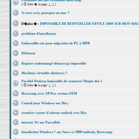
Problèmes liés aux extensions Bootcamp
[
Aller � la page:
1
,
2
]
A votre avis, pourquoi un mac ?
D�plac� :
IMPOSSIBLE DE REINSTALLER OFFICE 2008 SUR MON MA
problème d'installation
Embrouilles sur pour migration de PC à MPB
Débutant
Registre endommagé démarrage impossible
Machines virtuelles distinctes ?
Parallel Desktop Impossible de connecter Disque dur 1
[
Aller � la page:
1
,
2
]
Bootcamp avec XP Pro version OEM
Conseil pour Windows sur Mac.
transfert carnet d'adresse outlook vers Mac
internet 3G sur Parrallels
Installation Windows 7 sur Snow et MBP unibody, Bootcamp.