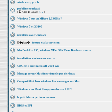
windows xp pro fr
problème trackpad
[
Aller � la page:
1
,
2
]
Windows 7 sur un MBpro 2,33GHz ?
Windows 7 et X3100
probleme avec windows
D�plac� :
friture via la carte son
MacBookPro 15", windows XP et SAV Fnac Bordeaux centre
installation windows sur mac os
URGENT aide microsoft word svp
Message erreur Machines virtuelle pas de réseau
Compatibilité Jeux windows live messenger sur Mac
Windows avec Boot Camp, sans lecteur CD?!
le petit Max a perdu sa maman
BIOS et EFI