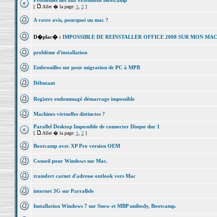
Problèmes liés aux extensions Bootcamp
[
Aller � la page:
1
,
2
]
A votre avis, pourquoi un mac ?
D�plac� :
IMPOSSIBLE DE REINSTALLER OFFICE 2008 SUR MON MA
problème d'installation
Embrouilles sur pour migration de PC à MPB
Débutant
Registre endommagé démarrage impossible
Machines virtuelles distinctes ?
Parallel Desktop Impossible de connecter Disque dur 1
[
Aller � la page:
1
,
2
]
Bootcamp avec XP Pro version OEM
Conseil pour Windows sur Mac.
transfert carnet d'adresse outlook vers Mac
internet 3G sur Parrallels
Installation Windows 7 sur Snow et MBP unibody, Bootcamp.