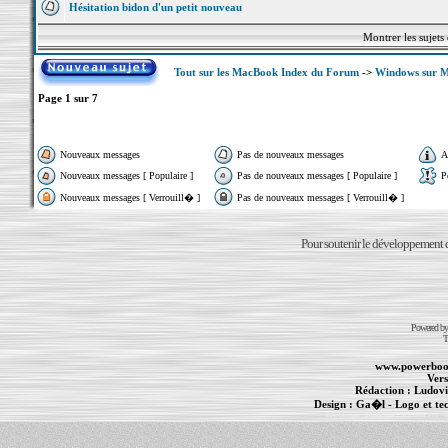
Hésitation bidon d'un petit nouveau
Montrer les sujets
Tout sur les MacBook Index du Forum
->
Windows sur 
Page
1
sur
7
Nouveaux messages
Pas de nouveaux messages
A
Nouveaux messages [ Populaire ]
Pas de nouveaux messages [ Populaire ]
P
Nouveaux messages [ Verrouill� ]
Pas de nouveaux messages [ Verrouill� ]
Pour soutenir le développement du
Powered b
T
www.powerboo
Vers
Rédaction :
Ludovi
Design :
Ga�l
- Logo et te
Informations :
PowerBook
-
MacBook Pro
-
i