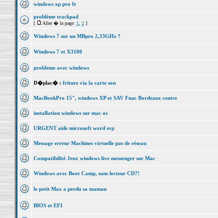
windows xp pro fr
problème trackpad
[
Aller � la page:
1
,
2
]
Windows 7 sur un MBpro 2,33GHz ?
Windows 7 et X3100
probleme avec windows
D�plac� :
friture via la carte son
MacBookPro 15", windows XP et SAV Fnac Bordeaux centre
installation windows sur mac os
URGENT aide microsoft word svp
Message erreur Machines virtuelle pas de réseau
Compatibilité Jeux windows live messenger sur Mac
Windows avec Boot Camp, sans lecteur CD?!
le petit Max a perdu sa maman
BIOS et EFI