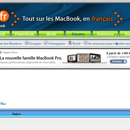
ade !
général
-
Aller au menu de la rubrique
ook
PowerBook
iBook
Forums
Annonces
Do
ste des Membres
Groupes
S'enregistrer
Profil
Se connecter pour v�rifier se
 Mac
Sujets