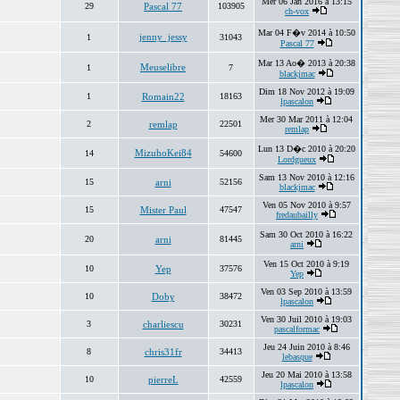
Mer 06 Jan 2016 à 13:15
29
Pascal 77
103905
ch-vox
Mar 04 F�v 2014 à 10:50
jenny_jessy
1
31043
Pascal 77
Mar 13 Ao� 2013 à 20:38
Meuselibre
1
7
blackjmac
Dim 18 Nov 2012 à 19:09
1
Romain22
18163
lpascalon
Mer 30 Mar 2011 à 12:04
2
remlap
22501
remlap
Lun 13 D�c 2010 à 20:20
MizuhoKei84
14
54600
Lordgueux
Sam 13 Nov 2010 à 12:16
15
arni
52156
blackjmac
Ven 05 Nov 2010 à 9:57
15
Mister Paul
47547
fredaubailly
Sam 30 Oct 2010 à 16:22
20
arni
81445
arni
Ven 15 Oct 2010 à 9:19
10
Yep
37576
Yep
Ven 03 Sep 2010 à 13:59
10
Doby
38472
lpascalon
Ven 30 Juil 2010 à 19:03
3
charliescu
30231
pascalformac
Jeu 24 Juin 2010 à 8:46
8
chris31fr
34413
lebasque
Jeu 20 Mai 2010 à 13:58
10
pierreL
42559
lpascalon