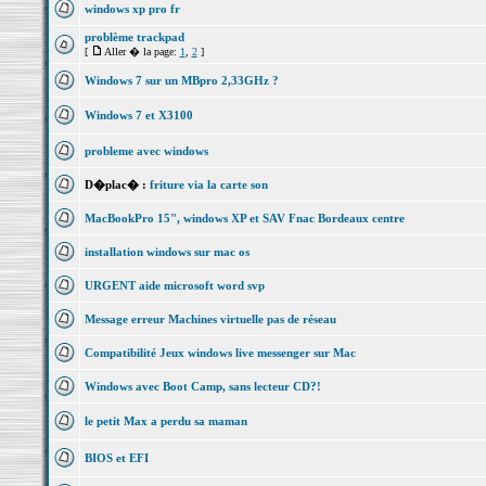
windows xp pro fr
problème trackpad
[
Aller � la page:
1
,
2
]
Windows 7 sur un MBpro 2,33GHz ?
Windows 7 et X3100
probleme avec windows
D�plac� :
friture via la carte son
MacBookPro 15", windows XP et SAV Fnac Bordeaux centre
installation windows sur mac os
URGENT aide microsoft word svp
Message erreur Machines virtuelle pas de réseau
Compatibilité Jeux windows live messenger sur Mac
Windows avec Boot Camp, sans lecteur CD?!
le petit Max a perdu sa maman
BIOS et EFI