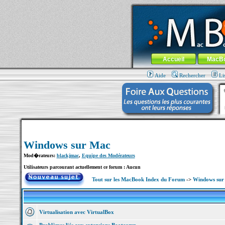
MacBook-fr.com : 100% Apple... 100% nom
Aller au contenu
-
Aller au menu 
Menu général
Accueil
MacB
Aide
Rechercher
Li
Windows sur Mac
Mod�rateurs:
blackjmac
,
Equipe des Modérateurs
Utilisateurs parcourant actuellement ce forum : Aucun
Tout sur les MacBook Index du Forum
->
Windows sur
Virtualisation avec VirtualBox