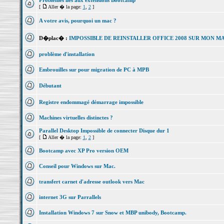
Problèmes liés aux extensions Bootcamp
[
Aller � la page:
1
,
2
]
A votre avis, pourquoi un mac ?
D�plac� :
IMPOSSIBLE DE REINSTALLER OFFICE 2008 SUR MON 
problème d'installation
Embrouilles sur pour migration de PC à MPB
Débutant
Registre endommagé démarrage impossible
Machines virtuelles distinctes ?
Parallel Desktop Impossible de connecter Disque dur 1
[
Aller � la page:
1
,
2
]
Bootcamp avec XP Pro version OEM
Conseil pour Windows sur Mac.
transfert carnet d'adresse outlook vers Mac
internet 3G sur Parrallels
Installation Windows 7 sur Snow et MBP unibody, Bootcamp.