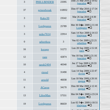
Dim 21 Mar 2010 à 19:02
3
PHILLBINDER
23395
lpascalon
Dim 07 Mar 2010 à 17:54
37
prisonbreak
118932
lpascalon
Mar 26 Jan 2010 à 8:30
3
Kako30
23542
lpascalon
Mer 30 D�c 2009 à 11:44
Lordgueux
5
25789
Lordgueux
Sam 14 Nov 2009 à 14:13
3
mike7614
22914
blackjmac
Ven 02 Oct 2009 à 22:21
0
seberthou
3
seberthou
Lun 28 Sep 2009 à 15:18
16
korage
51272
pacis
Ven 18 Sep 2009 à 21:16
12
raze
42874
lpascalon
Jeu 17 Sep 2009 à 19:33
10
sarah2404
40340
Jmichel33
Lun 14 Sep 2009 à 22:47
4
rizoul
31490
ch-vox
Lun 18 Mai 2009 à 20:16
11
arnold
46038
angmar
Dim 08 Mar 2009 à 12:41
6
ACaron
34170
angmar
Mer 04 F�v 2009 à 23:24
LibreMax
13
57551
jcharles
Lun 02 F�v 2009 à 18:51
Lordgueux
19
86659
blackjmac