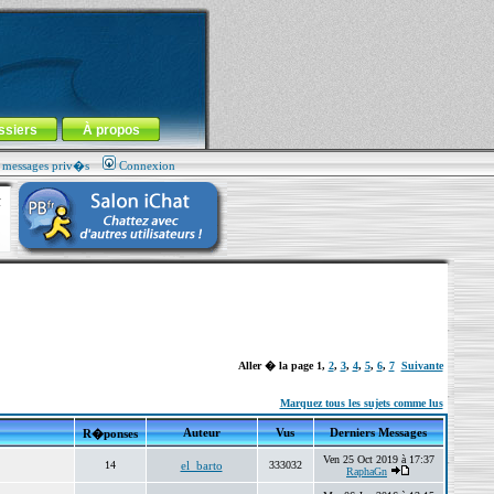
ssiers
À propos
s messages priv�s
Connexion
Aller � la page
1
,
2
,
3
,
4
,
5
,
6
,
7
Suivante
Marquez tous les sujets comme lus
Auteur
Vus
Derniers Messages
R�ponses
Ven 25 Oct 2019 à 17:37
14
el_barto
333032
RaphaGn