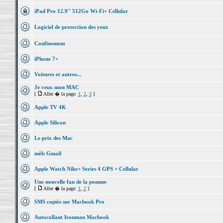
iPad Pro 12.9" 512Go Wi-Fi+ Cellular
Logiciel de protection des yeux
Confinement
iPhone 7+
Voitures et autres...
Je veux mon MAC
[
Aller � la page:
1
,
2
,
3
]
Apple TV 4K
Apple Silicon
Le prix des Mac
mèls Gmail
Apple Watch Nike+ Series 4 GPS + Cellular
Une nouvelle fan de la pomme
[
Aller � la page:
1
,
2
]
SMS copiés sur Macbook Pro
Autocollant Ironman Macbook