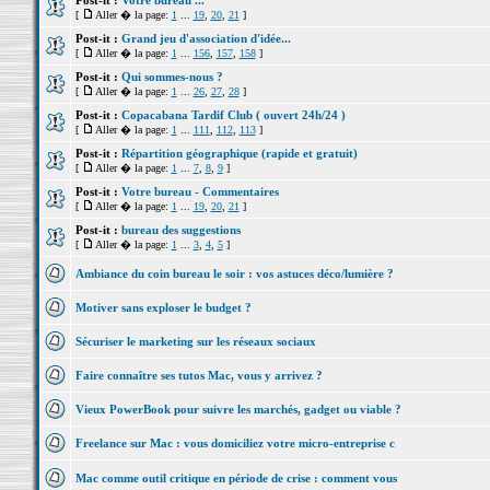
Post-it :
Votre bureau ...
[
Aller � la page:
1
...
19
,
20
,
21
]
Post-it :
Grand jeu d'association d'idée...
[
Aller � la page:
1
...
156
,
157
,
158
]
Post-it :
Qui sommes-nous ?
[
Aller � la page:
1
...
26
,
27
,
28
]
Post-it :
Copacabana Tardif Club ( ouvert 24h/24 )
[
Aller � la page:
1
...
111
,
112
,
113
]
Post-it :
Répartition géographique (rapide et gratuit)
[
Aller � la page:
1
...
7
,
8
,
9
]
Post-it :
Votre bureau - Commentaires
[
Aller � la page:
1
...
19
,
20
,
21
]
Post-it :
bureau des suggestions
[
Aller � la page:
1
...
3
,
4
,
5
]
Ambiance du coin bureau le soir : vos astuces déco/lumière ?
Motiver sans exploser le budget ?
Sécuriser le marketing sur les réseaux sociaux
Faire connaître ses tutos Mac, vous y arrivez ?
Vieux PowerBook pour suivre les marchés, gadget ou viable ?
Freelance sur Mac : vous domiciliez votre micro-entreprise c
Mac comme outil critique en période de crise : comment vous