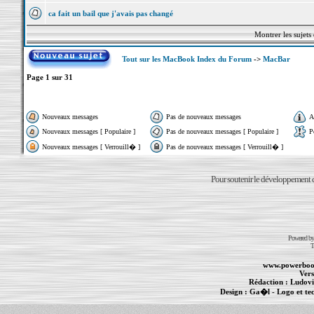
ca fait un bail que j'avais pas changé
Montrer les sujets
Tout sur les MacBook Index du Forum
->
MacBar
Page
1
sur
31
Nouveaux messages
Pas de nouveaux messages
A
Nouveaux messages [ Populaire ]
Pas de nouveaux messages [ Populaire ]
P
Nouveaux messages [ Verrouill� ]
Pas de nouveaux messages [ Verrouill� ]
Pour soutenir le développement du
Powered b
T
www.powerboo
Vers
Rédaction :
Ludovi
Design :
Ga�l
- Logo et te
Informations :
PowerBook
-
MacBook Pro
-
i