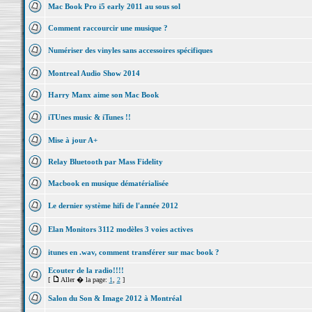
Mac Book Pro i5 early 2011 au sous sol
Comment raccourcir une musique ?
Numériser des vinyles sans accessoires spécifiques
Montreal Audio Show 2014
Harry Manx aime son Mac Book
iTUnes music & iTunes !!
Mise à jour A+
Relay Bluetooth par Mass Fidelity
Macbook en musique dématérialisée
Le dernier système hifi de l'année 2012
Elan Monitors 3112 modèles 3 voies actives
itunes en .wav, comment transférer sur mac book ?
Ecouter de la radio!!!!
[
Aller � la page:
1
,
2
]
Salon du Son & Image 2012 à Montréal