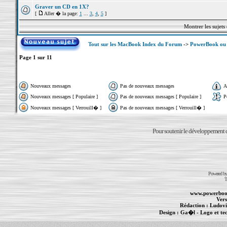
Graver un CD en 1X?
[
Aller � la page:
1
...
3
,
4
,
5
]
Montrer les sujets
Tout sur les MacBook Index du Forum
->
PowerBook ou 
Page
1
sur
11
Nouveaux messages
Pas de nouveaux messages
A
Nouveaux messages [ Populaire ]
Pas de nouveaux messages [ Populaire ]
P
Nouveaux messages [ Verrouill� ]
Pas de nouveaux messages [ Verrouill� ]
Pour soutenir le développement du
Powered b
T
www.powerboo
Vers
Rédaction :
Ludovi
Design :
Ga�l
- Logo et te
Informations :
PowerBook
-
MacBook Pro
-
i