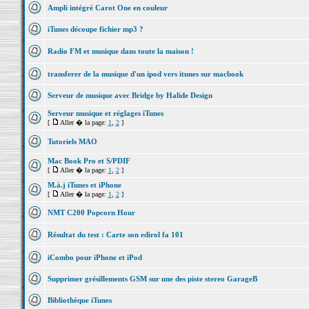
Ampli intégré Carot One en couleur
iTunes découpe fichier mp3 ?
Radio FM et musique dans toute la maison !
transferer de la musique d'un ipod vers itunes sur macbook
Serveur de musique avec Bridge by Halide Design
Serveur musique et réglages iTunes
[
Aller � la page:
1
,
2
]
Tutoriels MAO
Mac Book Pro et S/PDIF
[
Aller � la page:
1
,
2
]
M.à.j iTunes et iPhone
[
Aller � la page:
1
,
2
]
NMT C200 Popcorn Hour
Résultat du test : Carte son edirol fa 101
iCombo pour iPhone et iPod
Supprimer grésillements GSM sur une des piste stereo GarageB
Bibliothèque iTunes