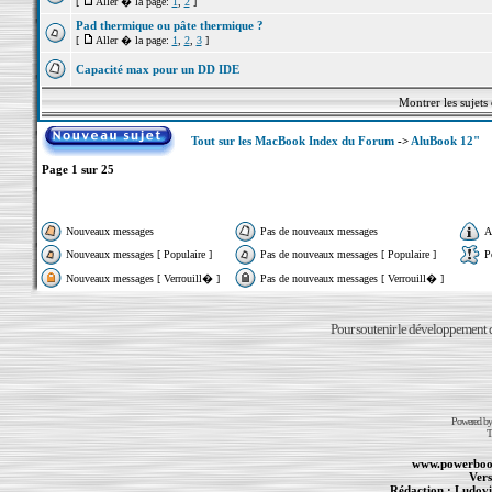
[
Aller � la page:
1
,
2
]
Pad thermique ou pâte thermique ?
[
Aller � la page:
1
,
2
,
3
]
Capacité max pour un DD IDE
Montrer les sujets
Tout sur les MacBook Index du Forum
->
AluBook 12"
Page
1
sur
25
Nouveaux messages
Pas de nouveaux messages
A
Nouveaux messages [ Populaire ]
Pas de nouveaux messages [ Populaire ]
P
Nouveaux messages [ Verrouill� ]
Pas de nouveaux messages [ Verrouill� ]
Pour soutenir le développement du
Powered b
T
www.powerboo
Vers
Rédaction :
Ludovi