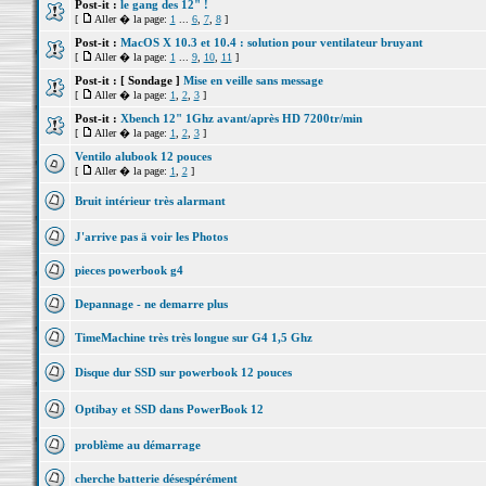
Post-it :
le gang des 12" !
[
Aller � la page:
1
...
6
,
7
,
8
]
Post-it :
MacOS X 10.3 et 10.4 : solution pour ventilateur bruyant
[
Aller � la page:
1
...
9
,
10
,
11
]
Post-it :
[ Sondage ]
Mise en veille sans message
[
Aller � la page:
1
,
2
,
3
]
Post-it :
Xbench 12" 1Ghz avant/après HD 7200tr/min
[
Aller � la page:
1
,
2
,
3
]
Ventilo alubook 12 pouces
[
Aller � la page:
1
,
2
]
Bruit intérieur très alarmant
J'arrive pas ä voir les Photos
pieces powerbook g4
Depannage - ne demarre plus
TimeMachine très très longue sur G4 1,5 Ghz
Disque dur SSD sur powerbook 12 pouces
Optibay et SSD dans PowerBook 12
problème au démarrage
cherche batterie désespérément