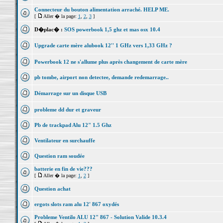
Connecteur du bouton alimentation arraché. HELP ME.
[
Aller � la page:
1
,
2
,
3
]
D�plac� :
SOS powerbook 1,5 ghz et mas osx 10.4
Upgrade carte mère alubook 12'' 1 GHz vers 1,33 GHz ?
Powerbook 12 ne s'allume plus après changement de carte mère
pb tombe, airport non detectee, demande redemarrage..
Démarrage sur un disque USB
probleme dd dur et graveur
Pb de trackpad Alu 12" 1.5 Ghz
Ventilateur en surchauffe
Question ram soudée
batterie en fin de vie???
[
Aller � la page:
1
,
2
]
Question achat
ergots slots ram alu 12' 867 oxydés
Probleme Ventilo ALU 12" 867 - Solution Valide 10.3.4