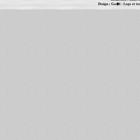
Design :
Ga�l
- Logo et te
Informations :
PowerBook
-
MacBook Pro
-
i