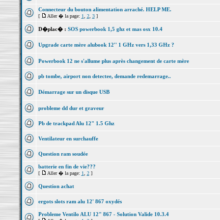
Connecteur du bouton alimentation arraché. HELP ME.
[
Aller � la page:
1
,
2
,
3
]
D�plac� :
SOS powerbook 1,5 ghz et mas osx 10.4
Upgrade carte mère alubook 12'' 1 GHz vers 1,33 GHz ?
Powerbook 12 ne s'allume plus après changement de carte mère
pb tombe, airport non detectee, demande redemarrage..
Démarrage sur un disque USB
probleme dd dur et graveur
Pb de trackpad Alu 12" 1.5 Ghz
Ventilateur en surchauffe
Question ram soudée
batterie en fin de vie???
[
Aller � la page:
1
,
2
]
Question achat
ergots slots ram alu 12' 867 oxydés
Probleme Ventilo ALU 12" 867 - Solution Valide 10.3.4