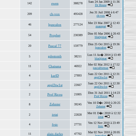
Sam 24 Jan 2009 à 11:36
142
ewen
388278
Dr House
Jeu 31 Juil 2008 à 6:47
209
ch-vox
495428
ch-vox
Mer 23 Mai 2007 à 12:43
46
lpascalon
277124
mannpat
Dim 05 Mar 2006 à 20:43
54
Prophet
230389
blackjmac
Dim 25 Oct 2015 à 19:36
20
Pascal 77
159779
lpascalon
Lun 11 Ao� 2014 à 13:49
gdestomb
5
38211
blackjmac
Mer 02 Mai 2012 à 17:52
11
Chaisana
46922
pascalformac
Sam 22 Oct 2011 à 12:31
4
karlD
27893
appl3tw1st
Sam 22 Oct 2011 à 12:30
2
appl3tw1st
22667
appl3tw1st
Dim 31 Juil 2011 à 14:23
2
Prof Ricou
21805
Prof Ricou
Ven 10 D�c 2010 à 20:25
Zehnter
8
39245
Zehnter
Mer 01 D�c 2010 à 12:32
iotai
2
22828
iotai
Ven 12 Nov 2010 à 23:49
4
frsic
27731
frsic
Mar 02 Nov 2010 à 20:05
11
alain.darles
47702
lpascalon