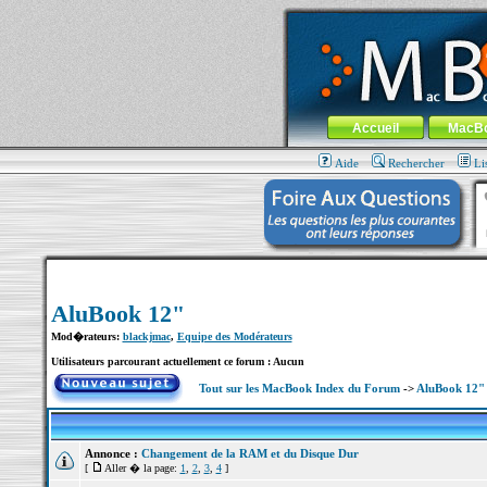
MacBook-fr.com : 100% Apple... 100% nom
Aller au contenu
-
Aller au menu 
Menu général
Accueil
MacB
Aide
Rechercher
Li
AluBook 12"
Mod�rateurs:
blackjmac
,
Equipe des Modérateurs
Utilisateurs parcourant actuellement ce forum : Aucun
Tout sur les MacBook Index du Forum
->
AluBook 12"
Annonce :
Changement de la RAM et du Disque Dur
[
Aller � la page:
1
,
2
,
3
,
4
]