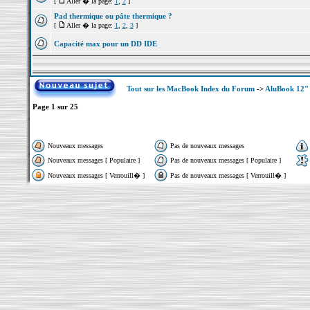
[
Aller � la page:
1
,
2
]
Pad thermique ou pâte thermique ?
[
Aller � la page:
1
,
2
,
3
]
Capacité max pour un DD IDE
Tout sur les MacBook Index du Forum
->
AluBook 12"
Page
1
sur
25
Nouveaux messages
Pas de nouveaux messages
Nouveaux messages [ Populaire ]
Pas de nouveaux messages [ Populaire ]
Nouveaux messages [ Verrouill� ]
Pas de nouveaux messages [ Verrouill� ]