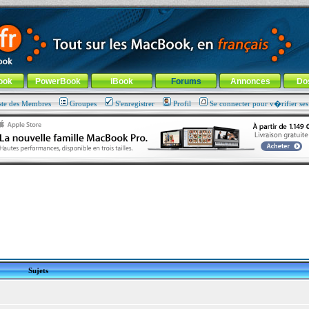
ade !
général
-
Aller au menu de la rubrique
ook
PowerBook
iBook
Forums
Annonces
Do
ste des Membres
Groupes
S'enregistrer
Profil
Se connecter pour v�rifier se
Sujets