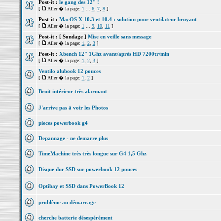
Post-it :
le gang des 12" !
[
Aller � la page:
1
...
6
,
7
,
8
]
Post-it :
MacOS X 10.3 et 10.4 : solution pour ventilateur bruyant
[
Aller � la page:
1
...
9
,
10
,
11
]
Post-it :
[ Sondage ]
Mise en veille sans message
[
Aller � la page:
1
,
2
,
3
]
Post-it :
Xbench 12" 1Ghz avant/après HD 7200tr/min
[
Aller � la page:
1
,
2
,
3
]
Ventilo alubook 12 pouces
[
Aller � la page:
1
,
2
]
Bruit intérieur très alarmant
J'arrive pas ä voir les Photos
pieces powerbook g4
Depannage - ne demarre plus
TimeMachine très très longue sur G4 1,5 Ghz
Disque dur SSD sur powerbook 12 pouces
Optibay et SSD dans PowerBook 12
problème au démarrage
cherche batterie désespérément