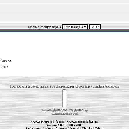
Montrer les sujets depuis:
Annonce
Post-it
Pour soutenir le développement du site, passez par ici pour faire vos achats AppleStore
Powered by
phpBB
© 2001, 2002 phpBB Group
Traduction par :
phpBB-fr.com
www.powerbook-fr.com
-
www.macbook-fr.com
Version 3.0 © 2000 - 2009
Rédaction :
Ludovic
|
Vincent (ch-vox)
|
Charles
|
Taho !