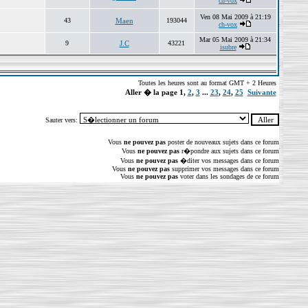
ch-vox
Ven 08 Mai 2009 à 21:19
43
Maen
193044
ch-vox
Mar 05 Mai 2009 à 21:34
9
J.C
43221
isubre
Toutes les heures sont au format GMT + 2 Heures
Aller � la page
1
,
2
,
3
...
23
,
24
,
25
Suivante
Sauter vers:
Vous
ne pouvez pas
poster de nouveaux sujets dans ce forum
Vous
ne pouvez pas
r�pondre aux sujets dans ce forum
Vous
ne pouvez pas
�diter vos messages dans ce forum
Vous
ne pouvez pas
supprimer vos messages dans ce forum
Vous
ne pouvez pas
voter dans les sondages de ce forum