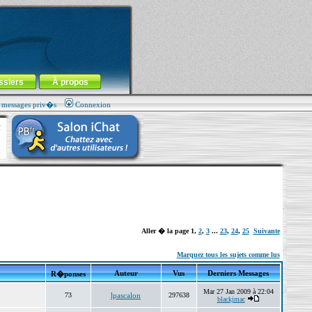
ssiers
À propos
s messages priv�s
Connexion
Aller � la page
1
,
2
,
3
...
23
,
24
,
25
Suivante
Marquez tous les sujets comme lus
Auteur
Vus
Derniers Messages
R�ponses
Mar 27 Jan 2009 à 22:04
73
lpascalon
297638
blackjmac