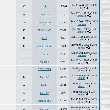
Dim 01 Ao� 2010 à 9:31
43
lpl
150004
lpl
Dim 07 Mar 2010 à 23:31
6
totoman
33
lpascalon
Sam 19 D�c 2009 à 16:39
jm.reperant
9
44224
lpascalon
Dim 18 Oct 2009 à 8:50
15
NiCoCaraX
65337
lpascalon
Lun 14 Sep 2009 à 15:34
16
A3P
60358
A3P
Mar 04 Ao� 2009 à 21:48
antoine06330
17
63811
ch-vox
Lun 06 Juil 2009 à 13:28
1
brunolui
21105
lpascalon
Mar 09 Juin 2009 à 23:03
3
Vince64
27000
Vince64
Ven 05 Juin 2009 à 7:06
1
750NLY75
24983
ch-vox
Ven 29 Mai 2009 à 19:59
11
Phil_17
45673
Phil_17
Jeu 28 Mai 2009 à 13:08
22
fredo
90381
ch-vox
Jeu 21 Mai 2009 à 21:17
5
Phil_17
32920
Phil_17
Mer 13 Mai 2009 à 10:24
6
amonbophis
32229
ch-vox
Mer 13 Mai 2009 à 10:19
31
guiliam
124600