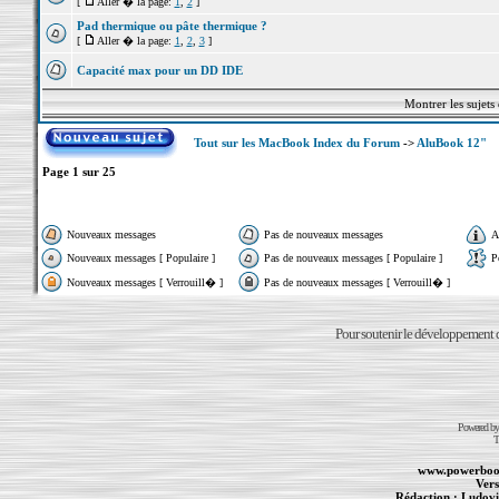
[
Aller � la page:
1
,
2
]
Pad thermique ou pâte thermique ?
[
Aller � la page:
1
,
2
,
3
]
Capacité max pour un DD IDE
Montrer les sujets
Tout sur les MacBook Index du Forum
->
AluBook 12"
Page
1
sur
25
Nouveaux messages
Pas de nouveaux messages
A
Nouveaux messages [ Populaire ]
Pas de nouveaux messages [ Populaire ]
P
Nouveaux messages [ Verrouill� ]
Pas de nouveaux messages [ Verrouill� ]
Pour soutenir le développement du
Powered b
T
www.powerboo
Vers
Rédaction :
Ludovi