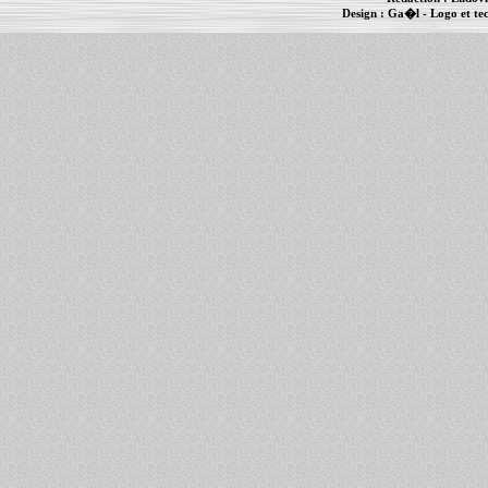
Design :
Ga�l
- Logo et te
Informations :
PowerBook
-
MacBook Pro
-
i