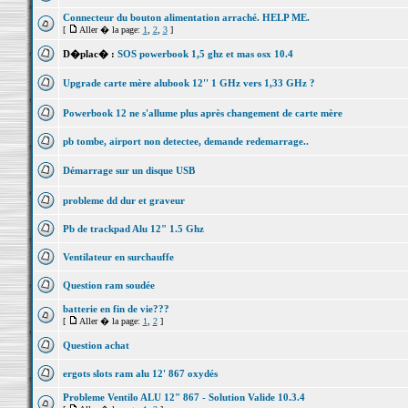
Connecteur du bouton alimentation arraché. HELP ME.
[
Aller � la page:
1
,
2
,
3
]
D�plac� :
SOS powerbook 1,5 ghz et mas osx 10.4
Upgrade carte mère alubook 12'' 1 GHz vers 1,33 GHz ?
Powerbook 12 ne s'allume plus après changement de carte mère
pb tombe, airport non detectee, demande redemarrage..
Démarrage sur un disque USB
probleme dd dur et graveur
Pb de trackpad Alu 12" 1.5 Ghz
Ventilateur en surchauffe
Question ram soudée
batterie en fin de vie???
[
Aller � la page:
1
,
2
]
Question achat
ergots slots ram alu 12' 867 oxydés
Probleme Ventilo ALU 12" 867 - Solution Valide 10.3.4