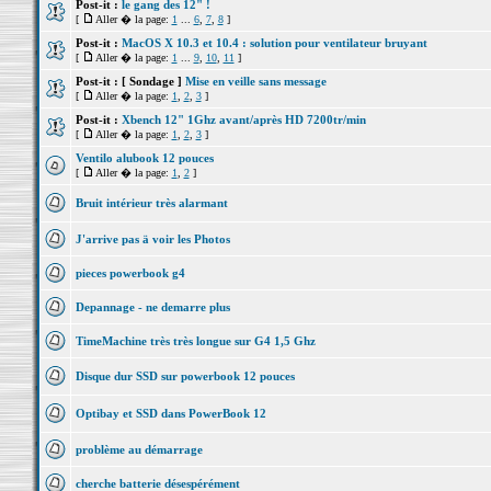
Post-it :
le gang des 12" !
[
Aller � la page:
1
...
6
,
7
,
8
]
Post-it :
MacOS X 10.3 et 10.4 : solution pour ventilateur bruyant
[
Aller � la page:
1
...
9
,
10
,
11
]
Post-it :
[ Sondage ]
Mise en veille sans message
[
Aller � la page:
1
,
2
,
3
]
Post-it :
Xbench 12" 1Ghz avant/après HD 7200tr/min
[
Aller � la page:
1
,
2
,
3
]
Ventilo alubook 12 pouces
[
Aller � la page:
1
,
2
]
Bruit intérieur très alarmant
J'arrive pas ä voir les Photos
pieces powerbook g4
Depannage - ne demarre plus
TimeMachine très très longue sur G4 1,5 Ghz
Disque dur SSD sur powerbook 12 pouces
Optibay et SSD dans PowerBook 12
problème au démarrage
cherche batterie désespérément