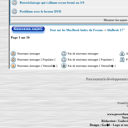
Retroéclairage qui s'allume ecran fermé au 3/4
Problème avec le lecteur DVD
Montrer les sujets
Tout sur les MacBook Index du Forum
->
AluBook 17"
Page
1
sur
16
Nouveaux messages
Pas de nouveaux messages
A
Nouveaux messages [ Populaire ]
Pas de nouveaux messages [ Populaire ]
P
Nouveaux messages [ Verrouill� ]
Pas de nouveaux messages [ Verrouill� ]
Pour soutenir le développement du
Powered b
T
www.powerboo
Vers
Rédaction :
Ludovi
Design :
Ga�l
- Logo et te