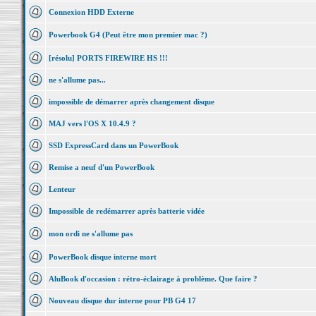
Connexion HDD Externe
Powerbook G4 (Peut être mon premier mac ?)
[résolu] PORTS FIREWIRE HS !!!
ne s'allume pas...
impossible de démarrer après changement disque
MAJ vers l'OS X 10.4.9 ?
SSD ExpressCard dans un PowerBook
Remise a neuf d'un PowerBook
Lenteur
Impossible de redémarrer après batterie vidée
mon ordi ne s'allume pas
PowerBook disque interne mort
AluBook d'occasion : rétro-éclairage à problème. Que faire ?
Nouveau disque dur interne pour PB G4 17