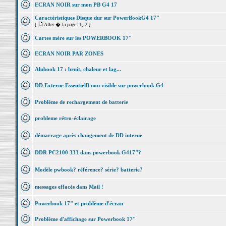
ECRAN NOIR sur mon PB G4 17
Caractéristiques Disque dur sur PowerBookG4 17"
[
Aller � la page:
1
,
2
]
Cartes mère sur les POWERBOOK 17"
ECRAN NOIR PAR ZONES
Alubook 17 : bruit, chaleur et lag...
DD Externe EssentielB non visible sur powerbook G4
Problème de rechargement de batterie
probleme rétro-éclairage
démarrage après changement de DD interne
DDR PC2100 333 dans powerbook G417"?
Modèle pwbook? référence? série? batterie?
messages effacés dans Mail !
Powerbook 17" et problème d'écran
Problème d'affichage sur Powerbook 17"