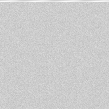
Informations :
PowerBook
-
MacBook Pro
-
i