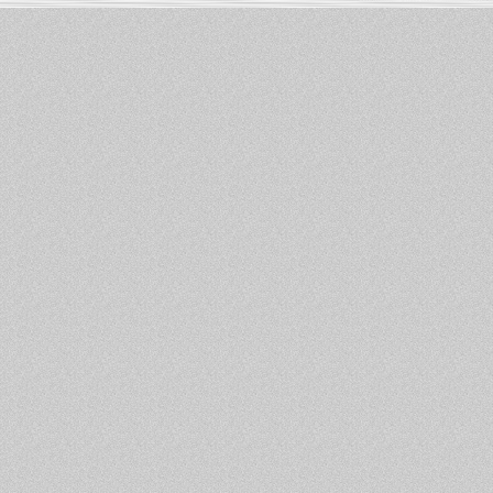
Informations :
PowerBook
-
MacBook Pro
-
i