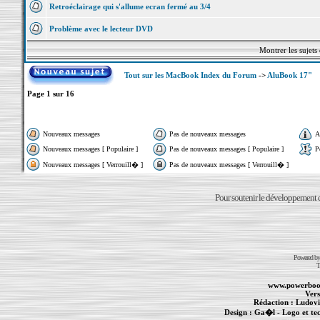
Retroéclairage qui s'allume ecran fermé au 3/4
Problème avec le lecteur DVD
Montrer les sujets
Tout sur les MacBook Index du Forum
->
AluBook 17"
Page
1
sur
16
Nouveaux messages
Pas de nouveaux messages
A
Nouveaux messages [ Populaire ]
Pas de nouveaux messages [ Populaire ]
P
Nouveaux messages [ Verrouill� ]
Pas de nouveaux messages [ Verrouill� ]
Pour soutenir le développement du
Powered b
T
www.powerboo
Vers
Rédaction :
Ludovi
Design :
Ga�l
- Logo et te