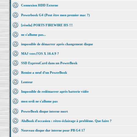
Connexion HDD Externe
Powerbook G4 (Peut être mon premier mac ?)
[résolu] PORTS FIREWIRE HS !!!
ne s'allume pas...
impossible de démarrer après changement disque
MAJ vers l'OS X 10.4.9 ?
SSD ExpressCard dans un PowerBook
Remise a neuf d'un PowerBook
Lenteur
Impossible de redémarrer après batterie vidée
mon ordi ne s'allume pas
PowerBook disque interne mort
AluBook d'occasion : rétro-éclairage à problème. Que faire ?
Nouveau disque dur interne pour PB G4 17