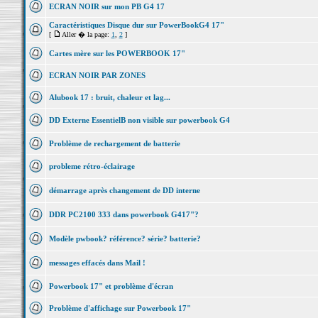
ECRAN NOIR sur mon PB G4 17
Caractéristiques Disque dur sur PowerBookG4 17"
[
Aller � la page:
1
,
2
]
Cartes mère sur les POWERBOOK 17"
ECRAN NOIR PAR ZONES
Alubook 17 : bruit, chaleur et lag...
DD Externe EssentielB non visible sur powerbook G4
Problème de rechargement de batterie
probleme rétro-éclairage
démarrage après changement de DD interne
DDR PC2100 333 dans powerbook G417"?
Modèle pwbook? référence? série? batterie?
messages effacés dans Mail !
Powerbook 17" et problème d'écran
Problème d'affichage sur Powerbook 17"