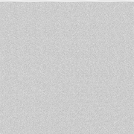
Informations :
PowerBook
-
MacBook Pro
-
i