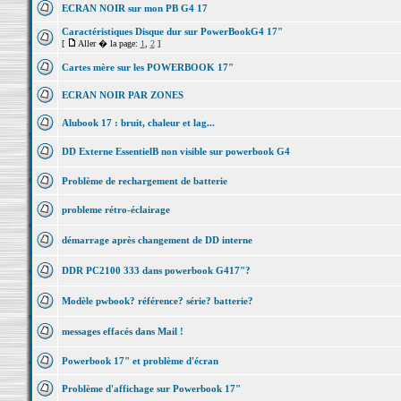
ECRAN NOIR sur mon PB G4 17
Caractéristiques Disque dur sur PowerBookG4 17"
[
Aller � la page:
1
,
2
]
Cartes mère sur les POWERBOOK 17"
ECRAN NOIR PAR ZONES
Alubook 17 : bruit, chaleur et lag...
DD Externe EssentielB non visible sur powerbook G4
Problème de rechargement de batterie
probleme rétro-éclairage
démarrage après changement de DD interne
DDR PC2100 333 dans powerbook G417"?
Modèle pwbook? référence? série? batterie?
messages effacés dans Mail !
Powerbook 17" et problème d'écran
Problème d'affichage sur Powerbook 17"