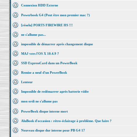
Connexion HDD Externe
Powerbook G4 (Peut être mon premier mac ?)
[résolu] PORTS FIREWIRE HS !!!
ne s'allume pas...
impossible de démarrer après changement disque
MAJ vers l'OS X 10.4.9 ?
SSD ExpressCard dans un PowerBook
Remise a neuf d'un PowerBook
Lenteur
Impossible de redémarrer après batterie vidée
mon ordi ne s'allume pas
PowerBook disque interne mort
AluBook d'occasion : rétro-éclairage à problème. Que faire ?
Nouveau disque dur interne pour PB G4 17