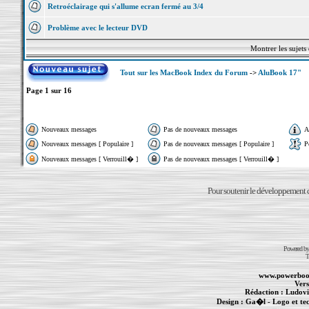
Retroéclairage qui s'allume ecran fermé au 3/4
Problème avec le lecteur DVD
Montrer les sujets
Tout sur les MacBook Index du Forum
->
AluBook 17"
Page
1
sur
16
Nouveaux messages
Pas de nouveaux messages
A
Nouveaux messages [ Populaire ]
Pas de nouveaux messages [ Populaire ]
P
Nouveaux messages [ Verrouill� ]
Pas de nouveaux messages [ Verrouill� ]
Pour soutenir le développement du
Powered b
T
www.powerboo
Vers
Rédaction :
Ludovi
Design :
Ga�l
- Logo et te