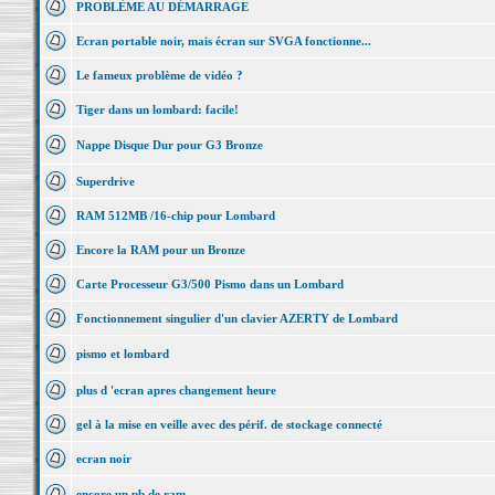
PROBLÈME AU DÉMARRAGE
Ecran portable noir, mais écran sur SVGA fonctionne...
Le fameux problème de vidéo ?
Tiger dans un lombard: facile!
Nappe Disque Dur pour G3 Bronze
Superdrive
RAM 512MB /16-chip pour Lombard
Encore la RAM pour un Bronze
Carte Processeur G3/500 Pismo dans un Lombard
Fonctionnement singulier d'un clavier AZERTY de Lombard
pismo et lombard
plus d 'ecran apres changement heure
gel à la mise en veille avec des périf. de stockage connecté
ecran noir
encore un pb de ram