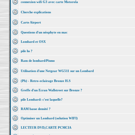
connexion wifi G3 avec carte Motorola
Cherche explications
Carte Airport
Questions d'un néophyte en mac
Lombard et OSX
pile hs ?
Ram de lombard/Pismo
Utilisation d'une Netgear WG511 sur un Lombard
(Pb) - Retro-eclairage Bronze H.S
Greffe d'un Ecran Wallstreet sur Bronze ?
pile Lombard: c'est laquelle?
RAM basse densité ?
Optimiser un Lombard (solution WIFI)
LECTEUR DVD,CARTE PCMCIA