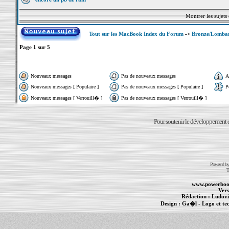
Montrer les sujets
Tout sur les MacBook Index du Forum
->
Bronze/Lomba
Page
1
sur
5
Nouveaux messages
Pas de nouveaux messages
A
Nouveaux messages [ Populaire ]
Pas de nouveaux messages [ Populaire ]
P
Nouveaux messages [ Verrouill� ]
Pas de nouveaux messages [ Verrouill� ]
Pour soutenir le développement du
Powered b
T
www.powerboo
Vers
Rédaction :
Ludovi
Design :
Ga�l
- Logo et te
Informations :
PowerBook
-
MacBook Pro
-
i