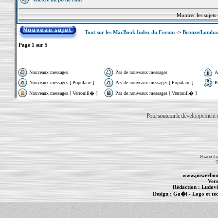
Montrer les sujets
Tout sur les MacBook Index du Forum
->
Bronze/Lomba
Page
1
sur
5
Nouveaux messages
Pas de nouveaux messages
A
Nouveaux messages [ Populaire ]
Pas de nouveaux messages [ Populaire ]
P
Nouveaux messages [ Verrouill� ]
Pas de nouveaux messages [ Verrouill� ]
Pour soutenir le développement du
Powered b
T
www.powerboo
Vers
Rédaction :
Ludovi
Design :
Ga�l
- Logo et te
Informations :
PowerBook
-
MacBook Pro
-
i