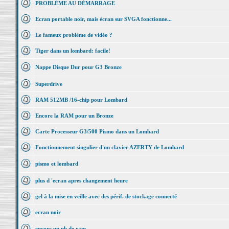
PROBLÈME AU DÉMARRAGE
Ecran portable noir, mais écran sur SVGA fonctionne...
Le fameux problème de vidéo ?
Tiger dans un lombard: facile!
Nappe Disque Dur pour G3 Bronze
Superdrive
RAM 512MB /16-chip pour Lombard
Encore la RAM pour un Bronze
Carte Processeur G3/500 Pismo dans un Lombard
Fonctionnement singulier d'un clavier AZERTY de Lombard
pismo et lombard
plus d 'ecran apres changement heure
gel à la mise en veille avec des périf. de stockage connecté
ecran noir
encore un pb de ram