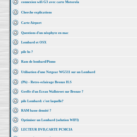
connexion wifi G3 avec carte Motorola
Cherche explications
Carte Airport
Questions d'un néophyte en mac
Lombard et OSX
pile hs ?
Ram de lombard/Pismo
Utilisation d'une Netgear WG511 sur un Lombard
(Pb) - Retro-eclairage Bronze H.S
Greffe d'un Ecran Wallstreet sur Bronze ?
pile Lombard: c'est laquelle?
RAM basse densité ?
Optimiser un Lombard (solution WIFI)
LECTEUR DVD,CARTE PCMCIA