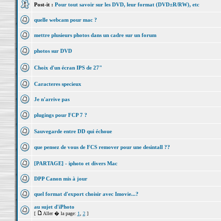
Post-it :
Pour tout savoir sur les DVD, leur format (DVD±R/RW), etc
quelle webcam pour mac ?
mettre plusieurs photos dans un cadre sur un forum
photos sur DVD
Choix d'un écran IPS de 27"
Caracteres specieux
Je n'arrive pas
plugings pour FCP 7 ?
Sauvegarde entre DD qui échoue
que pensez de vous de FCS remover pour une desintall ??
[PARTAGE] - iphoto et divers Mac
DPP Canon mis à jour
quel format d'export choisir avec Imovie...?
au sujet d'iPhoto
[
Aller � la page:
1
,
2
]