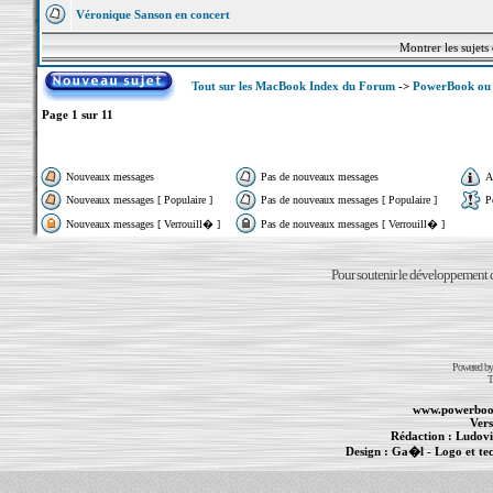
Véronique Sanson en concert
Montrer les sujets
Tout sur les MacBook Index du Forum
->
PowerBook ou 
Page
1
sur
11
Nouveaux messages
Pas de nouveaux messages
A
Nouveaux messages [ Populaire ]
Pas de nouveaux messages [ Populaire ]
P
Nouveaux messages [ Verrouill� ]
Pas de nouveaux messages [ Verrouill� ]
Pour soutenir le développement du
Powered b
T
www.powerboo
Vers
Rédaction :
Ludovi
Design :
Ga�l
- Logo et te
Informations :
PowerBook
-
MacBook Pro
-
i