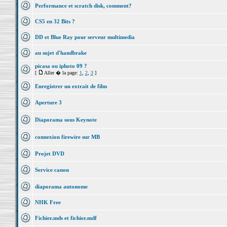
Performance et scratch disk, comment?
CS5 en 32 Bits ?
DD et Blue Ray pour serveur multimedia
au sujet d'handbrake
picasa ou iphoto 09 ?
[
Aller � la page:
1
,
2
,
3
]
Enregistrer un extrait de film
Aperture 3
Diaporama sous Keynote
connexion firewire sur MB
Projet DVD
Service canon
diaporama autonome
NHK Free
Fichier.mds et fichier.mdf