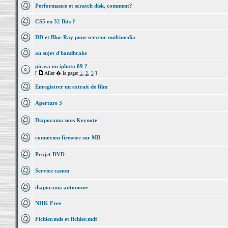
Performance et scratch disk, comment?
CS5 en 32 Bits ?
DD et Blue Ray pour serveur multimedia
au sujet d'handbrake
picasa ou iphoto 09 ?
[
Aller � la page:
1
,
2
,
3
]
Enregistrer un extrait de film
Aperture 3
Diaporama sous Keynote
connexion firewire sur MB
Projet DVD
Service canon
diaporama autonome
NHK Free
Fichier.mds et fichier.mdf