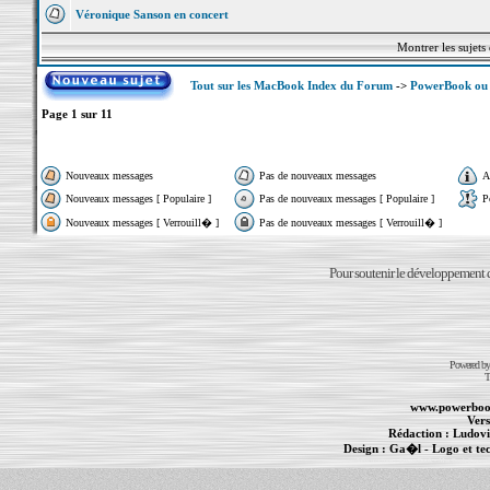
Véronique Sanson en concert
Montrer les sujets
Tout sur les MacBook Index du Forum
->
PowerBook ou 
Page
1
sur
11
Nouveaux messages
Pas de nouveaux messages
A
Nouveaux messages [ Populaire ]
Pas de nouveaux messages [ Populaire ]
P
Nouveaux messages [ Verrouill� ]
Pas de nouveaux messages [ Verrouill� ]
Pour soutenir le développement du
Powered b
T
www.powerboo
Vers
Rédaction :
Ludovi
Design :
Ga�l
- Logo et te
Informations :
PowerBook
-
MacBook Pro
-
i