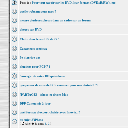
Post-it :
Pour tout savoir sur les DVD, leur format (DVD±R/RW), etc
quelle webcam pour mac ?
mettre plusieurs photos dans un cadre sur un forum
photos sur DVD
Choix d'un écran IPS de 27"
Caracteres specieux
Je n'arrive pas
plugings pour FCP 7 ?
Sauvegarde entre DD qui échoue
que pensez de vous de FCS remover pour une desintall ??
[PARTAGE] - iphoto et divers Mac
DPP Canon mis à jour
quel format d'export choisir avec Imovie...?
au sujet d'iPhoto
[
Aller � la page:
1
,
2
]