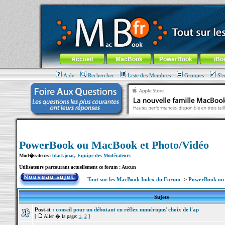
MacBook-fr.com : 100% Apple... 100% nomade !
Aller au contenu
-
Aller au menu général
-
Aller au menu de la
Menu général
Accueil
MacBook
PowerBook
iBo
Aide
Rechercher
Liste des Membres
Groupes
S'e
PowerBook ou MacBook et Photo/Vidéo
Mod�rateurs:
blackjmac
,
Equipe des Modérateurs
Utilisateurs parcourant actuellement ce forum : Aucun
Tout sur les MacBook Index du Forum
->
PowerBook ou 
Sujets
Post-it :
conseil pour un débutant en réflex numérique/ choix de l'ap
[
Aller � la page:
1
,
2
]