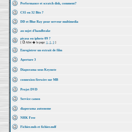
Performance et scratch disk, comment?
CS5 en 32 Bits ?
DD et Blue Ray pour serveur multimedia
au sujet d'handbrake
picasa ou iphoto 09 ?
[
Aller � la page:
1
,
2
,
3
]
Enregistrer un extrait de film
Aperture 3
Diaporama sous Keynote
connexion firewire sur MB
Projet DVD
Service canon
diaporama autonome
NHK Free
Fichier.mds et fichier.mdf