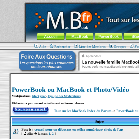
MacBook-fr.com : 100% Apple... 100% nomade !
Aller au contenu
-
Aller au menu général
-
Aller au menu de la
Menu général
Accueil
MacBook
PowerBook
iBo
Aide
Rechercher
Liste des Membres
Groupes
S'e
PowerBook ou MacBook et Photo/Vidéo
Mod�rateurs:
blackjmac
,
Equipe des Modérateurs
Utilisateurs parcourant actuellement ce forum : Aucun
Tout sur les MacBook Index du Forum
->
PowerBook ou 
Sujets
Post-it :
conseil pour un débutant en réflex numérique/ choix de l'ap
[
Aller � la page:
1
,
2
]