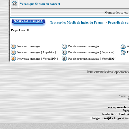
Véronique Sanson en concert
Montrer les sujets
Tout sur les MacBook Index du Forum
->
PowerBook ou 
Page
1
sur
11
Nouveaux messages
Pas de nouveaux messages
A
Nouveaux messages [ Populaire ]
Pas de nouveaux messages [ Populaire ]
P
Nouveaux messages [ Verrouill� ]
Pas de nouveaux messages [ Verrouill� ]
Pour soutenir le développement du
Powered b
T
www.powerboo
Vers
Rédaction :
Ludovi
Design :
Ga�l
- Logo et te
Informations :
PowerBook
-
MacBook Pro
-
i