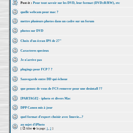
Post-it :
Pour tout savoir sur les DVD, leur format (DVD±R/RW), etc
quelle webcam pour mac ?
mettre plusieurs photos dans un cadre sur un forum
photos sur DVD
Choix d'un écran IPS de 27"
Caracteres specieux
Je n'arrive pas
plugings pour FCP 7 ?
Sauvegarde entre DD qui échoue
que pensez de vous de FCS remover pour une desintall ??
[PARTAGE] - iphoto et divers Mac
DPP Canon mis à jour
quel format d'export choisir avec Imovie...?
au sujet d'iPhoto
[
Aller � la page:
1
,
2
]