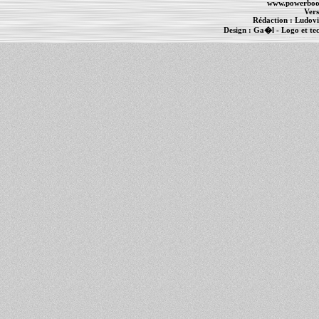
www.powerboo
Vers
Rédaction :
Ludovi
Design :
Ga�l
- Logo et te
Informations :
PowerBook
-
MacBook Pro
-
i