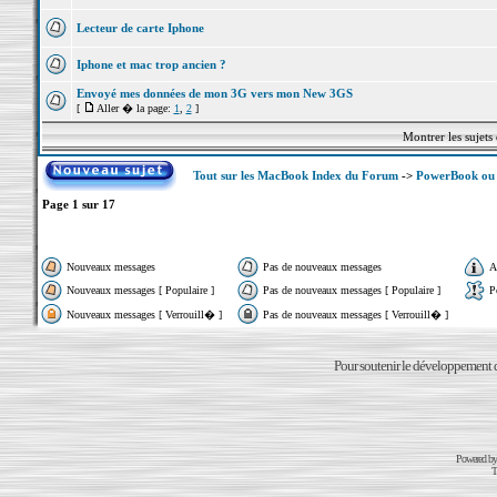
Lecteur de carte Iphone
Iphone et mac trop ancien ?
Envoyé mes données de mon 3G vers mon New 3GS
[
Aller � la page:
1
,
2
]
Montrer les sujets
Tout sur les MacBook Index du Forum
->
PowerBook ou 
Page
1
sur
17
Nouveaux messages
Pas de nouveaux messages
A
Nouveaux messages [ Populaire ]
Pas de nouveaux messages [ Populaire ]
P
Nouveaux messages [ Verrouill� ]
Pas de nouveaux messages [ Verrouill� ]
Pour soutenir le développement du
Powered b
T