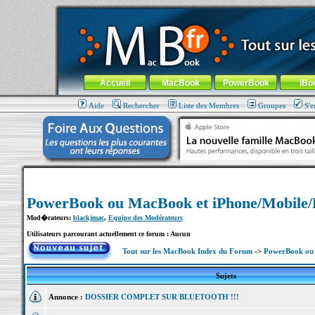
MacBook-fr.com : 100% Apple... 100% nomade !
Aller au contenu
-
Aller au menu général
-
Aller au menu de la
Menu général
Accueil
MacBook
PowerBook
iBo
Aide
Rechercher
Liste des Membres
Groupes
S'e
PowerBook ou MacBook et iPhone/Mobile
Mod�rateurs:
blackjmac
,
Equipe des Modérateurs
Utilisateurs parcourant actuellement ce forum : Aucun
Tout sur les MacBook Index du Forum
->
PowerBook ou 
Sujets
Annonce :
DOSSIER COMPLET SUR BLUETOOTH !!!