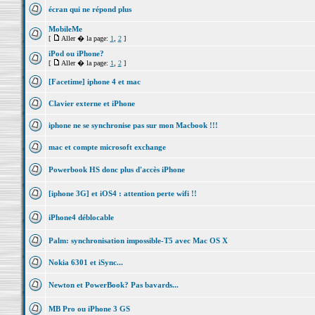
écran qui ne répond plus
MobileMe
[
Aller � la page:
1
,
2
]
iPod ou iPhone?
[
Aller � la page:
1
,
2
]
[Facetime] iphone 4 et mac
Clavier externe et iPhone
iphone ne se synchronise pas sur mon Macbook !!!
mac et compte microsoft exchange
Powerbook HS donc plus d'accès iPhone
[iphone 3G] et iOS4 : attention perte wifi !!
iPhone4 déblocable
Palm: synchronisation impossible-T5 avec Mac OS X
Nokia 6301 et iSync...
Newton et PowerBook? Pas bavards...
MB Pro ou iPhone 3 GS