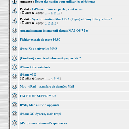
Annonce :
Dépot des config pour utiliser les téléphones
Post-it :
[ iPhone ] Pour en parler, c'est ici ....
[
Aller � la page:
1
...
8
,
9
,
10
]
Post-it :
Synchronisation Mac OS X (Tiger) et Sony Clié gratuite !
[
Aller � la page:
1
,
2
,
3
,
4
]
Agrandissement intempestif depuis MAJ OS 7 ! ;(
Fichier extrait de texte 10,00
iPone Xs : activer les MMS
[Etudiant] - matériel informatique parfait ?
iPhone G3s desimlock
iPhone v3G
[
Aller � la page:
1
...
4
,
5
,
6
]
Mac > iPad - transfert de données Mail
FACETIME SUPPRIMER
IPAD, Mac ou Pc d'appoint?
iPhone 3G Syncro, mais trop!
[iPad] - mes retours d'expériences