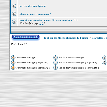
Lecteur de carte Iphone
Iphone et mac trop ancien ?
Envoyé mes données de mon 3G vers mon New 3GS
[
Aller � la page:
1
,
2
]
Tout sur les MacBook Index du Forum
->
PowerBook o
Page
1
sur
17
Nouveaux messages
Pas de nouveaux messages
Nouveaux messages [ Populaire ]
Pas de nouveaux messages [ Populaire ]
Nouveaux messages [ Verrouill� ]
Pas de nouveaux messages [ Verrouill� ]