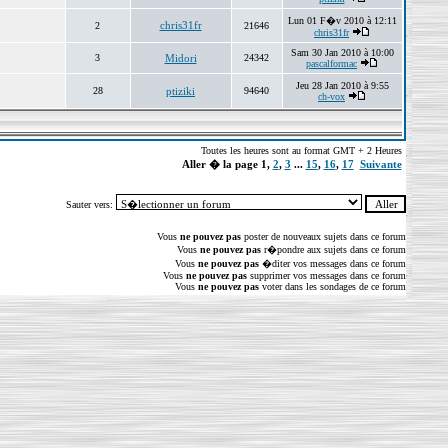
Lun 01 F�v 2010 à 12:11
chris31fr
2
21646
chris31fr
Sam 30 Jan 2010 à 10:00
3
Midori
24342
pascalformac
Jeu 28 Jan 2010 à 9:55
28
ptiziki
94640
ch-vox
Toutes les heures sont au format GMT + 2 Heures
Aller � la page
1
,
2
,
3
...
15
,
16
,
17
Suivante
Sauter vers:
Vous
ne pouvez pas
poster de nouveaux sujets dans ce forum
Vous
ne pouvez pas
r�pondre aux sujets dans ce forum
Vous
ne pouvez pas
�diter vos messages dans ce forum
Vous
ne pouvez pas
supprimer vos messages dans ce forum
Vous
ne pouvez pas
voter dans les sondages de ce forum