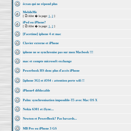
écran qui ne répond plus
MobileMe
[
Aller � la page:
1
,
2
]
iPod ou iPhone?
[
Aller � la page:
1
,
2
]
[Facetime] iphone 4 et mac
Clavier externe et iPhone
iphone ne se synchronise pas sur mon Macbook !!!
mac et compte microsoft exchange
Powerbook HS donc plus d'accès iPhone
[iphone 3G] et iOS4 : attention perte wifi !!
iPhone4 déblocable
Palm: synchronisation impossible-T5 avec Mac OS X
Nokia 6301 et iSync...
Newton et PowerBook? Pas bavards...
MB Pro ou iPhone 3 GS