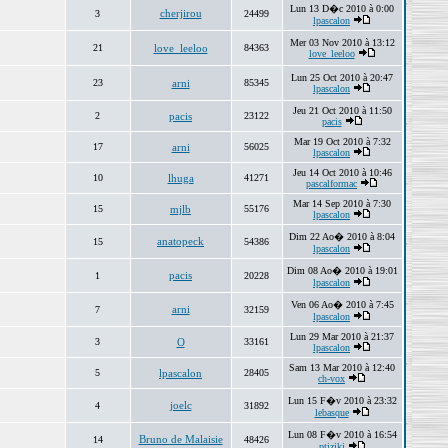
Lun 13 D�c 2010 à 0:00
cherjirou
3
24499
lpascalon
Mer 03 Nov 2010 à 13:12
21
love_leeloo
84363
love_leeloo
Lun 25 Oct 2010 à 20:47
23
arni
85345
lpascalon
Jeu 21 Oct 2010 à 11:50
2
pacis
23122
pacis
Mar 19 Oct 2010 à 7:32
17
arni
56025
lpascalon
Jeu 14 Oct 2010 à 10:46
10
lhuga
41271
pascalformac
Mar 14 Sep 2010 à 7:30
15
mjlb
55176
lpascalon
Dim 22 Ao� 2010 à 8:04
anatopeck
15
54386
lpascalon
Dim 08 Ao� 2010 à 19:01
pacis
1
20228
lpascalon
Ven 06 Ao� 2010 à 7:45
arni
7
32159
lpascalon
Lun 29 Mar 2010 à 21:37
3
O
33161
lpascalon
Sam 13 Mar 2010 à 12:40
5
lpascalon
28405
ch-vox
Lun 15 F�v 2010 à 23:32
joelc
4
31892
lebasque
Lun 08 F�v 2010 à 16:54
Bruno de Malaisie
14
48426
ptiziki