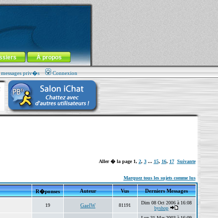
ssiers
À propos
s messages priv�s
Connexion
Aller � la page
1
,
2
,
3
...
15
,
16
,
17
Suivante
Marquez tous les sujets comme lus
Auteur
Vus
Derniers Messages
R�ponses
Dim 08 Oct 2006 à 16:08
19
GaelW
81191
byshop
Lun 31 Mar 2003 à 16:09