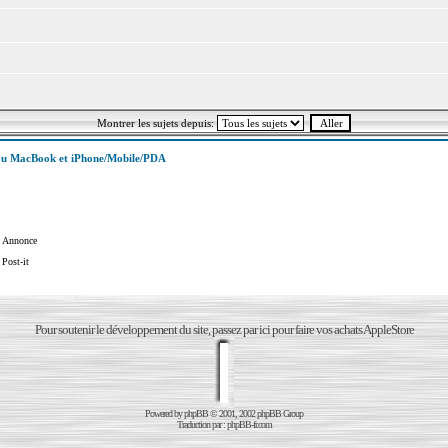
Montrer les sujets depuis:
u MacBook et iPhone/Mobile/PDA
Annonce
Post-it
Pour soutenir le développement du site, passez par ici pour faire vos achats AppleStore
Powered by
phpBB
© 2001, 2002 phpBB Group
Traduction par :
phpBB-fr.com