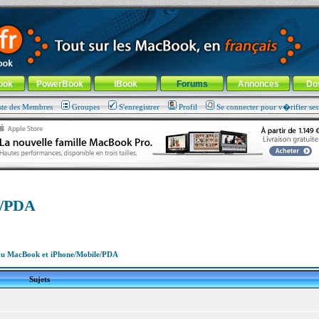
ade !
général
-
Aller au menu de la rubrique
ook
PowerBook
iBook
Forums
Annonces
Do
ste des Membres
Groupes
S'enregistrer
Profil
Se connecter pour v�rifier se
e/PDA
u MacBook et iPhone/Mobile/PDA
Sujets