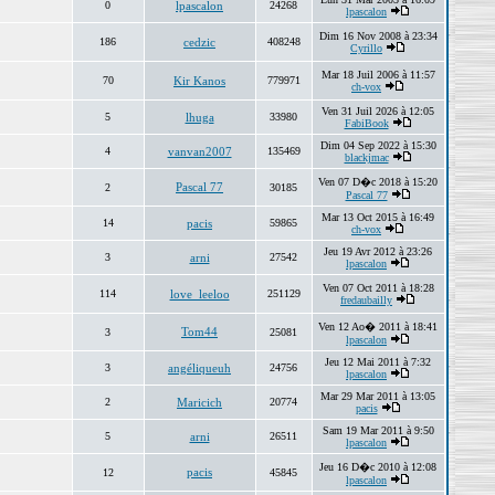
0
lpascalon
24268
lpascalon
Dim 16 Nov 2008 à 23:34
186
cedzic
408248
Cyrillo
Mar 18 Juil 2006 à 11:57
70
Kir Kanos
779971
ch-vox
Ven 31 Juil 2026 à 12:05
5
lhuga
33980
FabiBook
Dim 04 Sep 2022 à 15:30
4
vanvan2007
135469
blackjmac
Ven 07 D�c 2018 à 15:20
Pascal 77
2
30185
Pascal 77
Mar 13 Oct 2015 à 16:49
14
pacis
59865
ch-vox
Jeu 19 Avr 2012 à 23:26
3
arni
27542
lpascalon
Ven 07 Oct 2011 à 18:28
114
love_leeloo
251129
fredaubailly
Ven 12 Ao� 2011 à 18:41
Tom44
3
25081
lpascalon
Jeu 12 Mai 2011 à 7:32
3
angéliqueuh
24756
lpascalon
Mar 29 Mar 2011 à 13:05
2
Maricich
20774
pacis
Sam 19 Mar 2011 à 9:50
5
arni
26511
lpascalon
Jeu 16 D�c 2010 à 12:08
pacis
12
45845
lpascalon