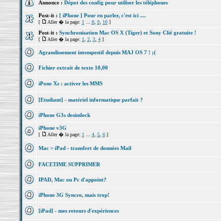
Annonce :
Dépot des config pour utiliser les téléphones
Post-it :
[ iPhone ] Pour en parler, c'est ici ....
[
Aller � la page:
1
...
8
,
9
,
10
]
Post-it :
Synchronisation Mac OS X (Tiger) et Sony Clié gratuite !
[
Aller � la page:
1
,
2
,
3
,
4
]
Agrandissement intempestif depuis MAJ OS 7 ! ;(
Fichier extrait de texte 10,00
iPone Xs : activer les MMS
[Etudiant] - matériel informatique parfait ?
iPhone G3s desimlock
iPhone v3G
[
Aller � la page:
1
...
4
,
5
,
6
]
Mac > iPad - transfert de données Mail
FACETIME SUPPRIMER
IPAD, Mac ou Pc d'appoint?
iPhone 3G Syncro, mais trop!
[iPad] - mes retours d'expériences