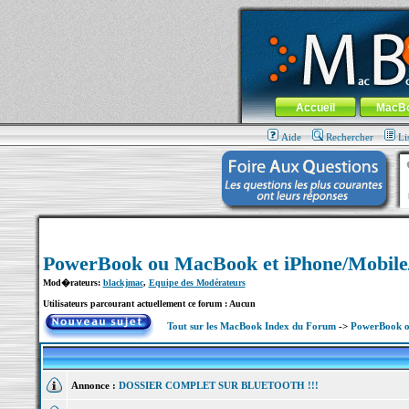
MacBook-fr.com : 100% Apple... 100% nom
Aller au contenu
-
Aller au menu 
Menu général
Accueil
MacB
Aide
Rechercher
Li
PowerBook ou MacBook et iPhone/Mobil
Mod�rateurs:
blackjmac
,
Equipe des Modérateurs
Utilisateurs parcourant actuellement ce forum : Aucun
Tout sur les MacBook Index du Forum
->
PowerBook o
Annonce :
DOSSIER COMPLET SUR BLUETOOTH !!!