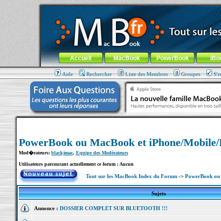
MacBook-fr.com : 100% Apple... 100% nomade !
Aller au contenu
-
Aller au menu général
-
Aller au menu de la
Menu général
Accueil
MacBook
PowerBook
iBo
Aide
Rechercher
Liste des Membres
Groupes
S'e
PowerBook ou MacBook et iPhone/Mobile
Mod�rateurs:
blackjmac
,
Equipe des Modérateurs
Utilisateurs parcourant actuellement ce forum : Aucun
Tout sur les MacBook Index du Forum
->
PowerBook ou 
Sujets
Annonce :
DOSSIER COMPLET SUR BLUETOOTH !!!