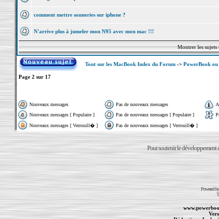
comment mettre sonneries sur iphone ?
N'arrive plus à jumeler mon N95 avec mon mac !!!
Montrer les sujets
Tout sur les MacBook Index du Forum
->
PowerBook ou 
Page
2
sur
17
Nouveaux messages
Pas de nouveaux messages
A
Nouveaux messages [ Populaire ]
Pas de nouveaux messages [ Populaire ]
P
Nouveaux messages [ Verrouill� ]
Pas de nouveaux messages [ Verrouill� ]
Pour soutenir le développement du
Powered b
T
www.powerboo
Vers