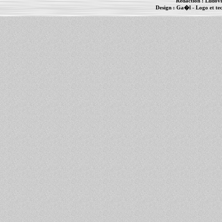
Rédaction :
Ludovi
Design :
Ga�l
- Logo et te
Informations :
PowerBook
-
MacBook Pro
-
i