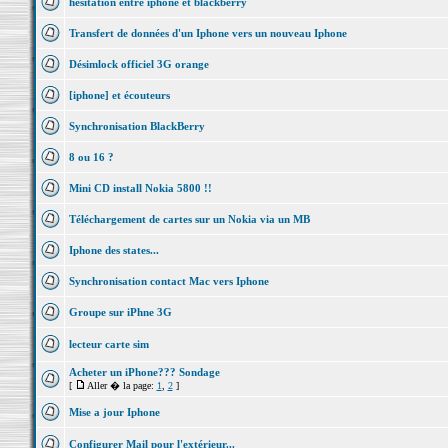
hésitation entre iphone et blackberry
Transfert de données d'un Iphone vers un nouveau Iphone
Désimlock officiel 3G orange
[iphone] et écouteurs
Synchronisation BlackBerry
8 ou 16 ?
Mini CD install Nokia 5800 !!
Téléchargement de cartes sur un Nokia via un MB
Iphone des states...
Synchronisation contact Mac vers Iphone
Groupe sur iPhne 3G
lecteur carte sim
Acheter un iPhone??? Sondage
[
Aller � la page:
1
,
2
]
Mise a jour Iphone
Configurer Mail pour l'extérieur...