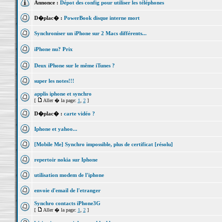
Annonce :
Dépot des config pour utiliser les téléphones
D�plac� :
PowerBook disque interne mort
Synchroniser un iPhone sur 2 Macs différents...
iPhone nu? Prix
Deux iPhone sur le même iTunes ?
super les notes!!!
applis iphone et synchro
[
Aller � la page:
1
,
2
]
D�plac� :
carte vidéo ?
Iphone et yahoo...
[Mobile Me] Synchro impossible, plus de certificat [résolu]
repertoir nokia sur Iphone
utilisation modem de l'iphone
envoie d'email de l'etranger
Synchro contacts iPhone3G
[
Aller � la page:
1
,
2
]