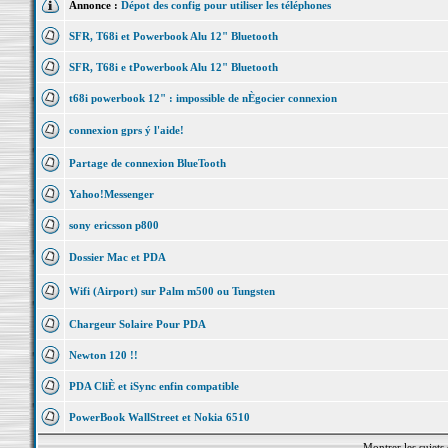
Annonce :
Dépot des config pour utiliser les téléphones
SFR, T68i et Powerbook Alu 12" Bluetooth
SFR, T68i e tPowerbook Alu 12" Bluetooth
t68i powerbook 12" : impossible de nÈgocier connexion
connexion gprs ý l'aide!
Partage de connexion BlueTooth
Yahoo!Messenger
sony ericsson p800
Dossier Mac et PDA
Wifi (Airport) sur Palm m500 ou Tungsten
Chargeur Solaire Pour PDA
Newton 120 !!
PDA CliÈ et iSync enfin compatible
PowerBook WallStreet et Nokia 6510
Montrer les sujets