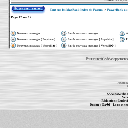
Tout sur les MacBook Index du Forum
->
PowerBook ou 
Page
17
sur
17
Nouveaux messages
Pas de nouveaux messages
A
Nouveaux messages [ Populaire ]
Pas de nouveaux messages [ Populaire ]
P
Nouveaux messages [ Verrouill� ]
Pas de nouveaux messages [ Verrouill� ]
Pour soutenir le développement du
Powered b
T
www.powerboo
Vers
Rédaction :
Ludovi
Design :
Ga�l
- Logo et te
Informations :
PowerBook
-
MacBook Pro
-
i