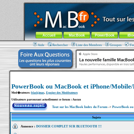
MacBook-fr.com : 100% Apple... 100% nomade !
Aller au contenu
-
Aller au menu général
-
Aller au menu de la
Menu général
Accueil
MacBook
PowerBook
iBo
Aide
Rechercher
Liste des Membres
Groupes
S'e
PowerBook ou MacBook et iPhone/Mobile
Mod�rateurs:
blackjmac
,
Equipe des Modérateurs
Utilisateurs parcourant actuellement ce forum : Aucun
Tout sur les MacBook Index du Forum
->
PowerBook ou 
Sujets
Annonce :
DOSSIER COMPLET SUR BLUETOOTH !!!