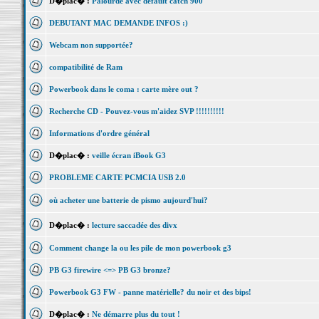
D�plac� :
Palourde avec default catch 900
DEBUTANT MAC DEMANDE INFOS :)
Webcam non supportée?
compatibilité de Ram
Powerbook dans le coma : carte mère out ?
Recherche CD - Pouvez-vous m'aidez SVP !!!!!!!!!!
Informations d'ordre général
D�plac� :
veille écran iBook G3
PROBLEME CARTE PCMCIA USB 2.0
où acheter une batterie de pismo aujourd'hui?
D�plac� :
lecture saccadée des divx
Comment change la ou les pile de mon powerbook g3
PB G3 firewire <=> PB G3 bronze?
Powerbook G3 FW - panne matérielle? du noir et des bips!
D�plac� :
Ne démarre plus du tout !