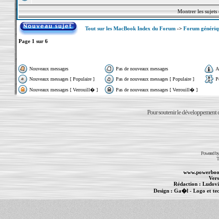
Montrer les sujets
Tout sur les MacBook Index du Forum
->
Forum généri
Page
1
sur
6
Nouveaux messages
Pas de nouveaux messages
A
Nouveaux messages [ Populaire ]
Pas de nouveaux messages [ Populaire ]
P
Nouveaux messages [ Verrouill� ]
Pas de nouveaux messages [ Verrouill� ]
Pour soutenir le développement du
Powered b
T
www.powerboo
Vers
Rédaction :
Ludovi
Design :
Ga�l
- Logo et te
Informations :
PowerBook
-
MacBook Pro
-
i