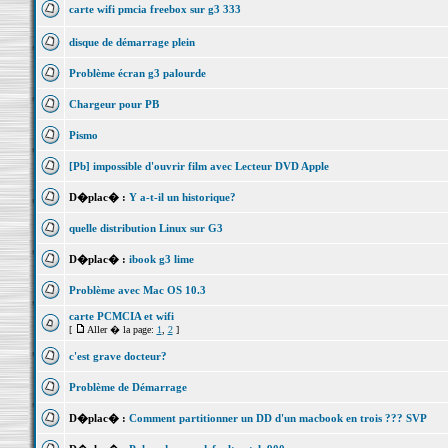
carte wifi pmcia freebox sur g3 333
disque de démarrage plein
Problème écran g3 palourde
Chargeur pour PB
Pismo
[Pb] impossible d'ouvrir film avec Lecteur DVD Apple
D�plac� :
Y a-t-il un historique?
quelle distribution Linux sur G3
D�plac� :
ibook g3 lime
Problème avec Mac OS 10.3
carte PCMCIA et wifi
[
Aller � la page:
1
,
2
]
c'est grave docteur?
Problème de Démarrage
D�plac� :
Comment partitionner un DD d'un macbook en trois ??? SVP