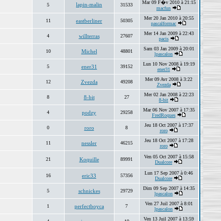
Mar 09 F�v 2010 à 21:15
lapin-malin
5
31533
macfun
Mer 20 Jan 2010 à 20:55
11
eastberliner
50305
pascalformac
Mer 14 Jan 2009 à 22:43
4
willterras
27607
pacis
Sam 03 Jan 2009 à 20:01
10
Michel
48801
lpascalon
Lun 10 Nov 2008 à 19:19
5
ener31
39152
ener31
Mer 09 Avr 2008 à 3:22
12
Zvezda
49208
Zvezda
Mer 02 Jan 2008 à 22:23
8
8-bit
27
8-bit
Mar 06 Nov 2007 à 17:35
4
podzy
29258
FredRoques
Jeu 18 Oct 2007 à 17:37
0
roro
8
roro
Jeu 18 Oct 2007 à 17:28
11
nessler
46215
roro
Ven 05 Oct 2007 à 15:58
21
Koquille
89991
Dualcore
Lun 17 Sep 2007 à 0:46
16
eric33
57356
Dualcore
Dim 09 Sep 2007 à 14:35
5
schnickes
29729
lpascalon
Ven 27 Juil 2007 à 8:01
1
perfectboyca
7
lpascalon
Ven 13 Juil 2007 à 13:59