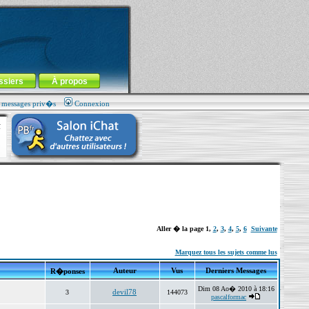
ssiers
À propos
s messages priv�s
Connexion
Aller � la page
1
,
2
,
3
,
4
,
5
,
6
Suivante
Marquez tous les sujets comme lus
Auteur
Vus
Derniers Messages
R�ponses
Dim 08 Ao� 2010 à 18:16
devil78
3
144073
pascalformac