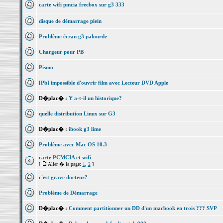
carte wifi pmcia freebox sur g3 333
disque de démarrage plein
Problème écran g3 palourde
Chargeur pour PB
Pismo
[Pb] impossible d'ouvrir film avec Lecteur DVD Apple
D�plac� :
Y a-t-il un historique?
quelle distribution Linux sur G3
D�plac� :
ibook g3 lime
Problème avec Mac OS 10.3
carte PCMCIA et wifi
[
Aller � la page:
1
,
2
]
c'est grave docteur?
Problème de Démarrage
D�plac� :
Comment partitionner un DD d'un macbook en trois ??? SVP