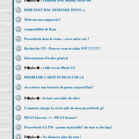
D�plac� :
Palourde avec default catch 900
DEBUTANT MAC DEMANDE INFOS :)
Webcam non supportée?
compatibilité de Ram
Powerbook dans le coma : carte mère out ?
Recherche CD - Pouvez-vous m'aidez SVP !!!!!!!!!!
Informations d'ordre général
D�plac� :
veille écran iBook G3
PROBLEME CARTE PCMCIA USB 2.0
où acheter une batterie de pismo aujourd'hui?
D�plac� :
lecture saccadée des divx
Comment change la ou les pile de mon powerbook g3
PB G3 firewire <=> PB G3 bronze?
Powerbook G3 FW - panne matérielle? du noir et des bips!
D�plac� :
Ne démarre plus du tout !