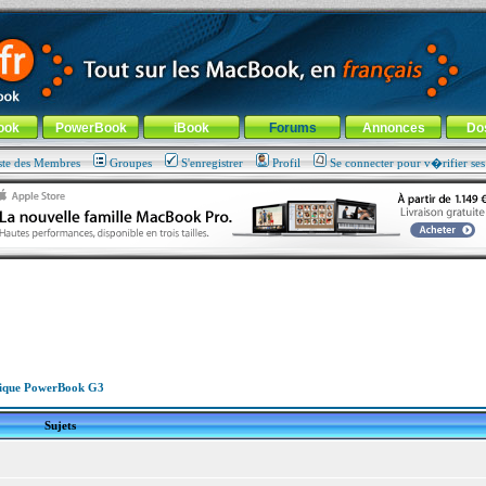
ade !
général
-
Aller au menu de la rubrique
ook
PowerBook
iBook
Forums
Annonces
Do
ste des Membres
Groupes
S'enregistrer
Profil
Se connecter pour v�rifier se
ique PowerBook G3
Sujets