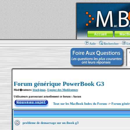
MacBook-fr.com : 100% Apple... 100% nom
Aller au contenu
-
Aller au menu 
Menu général
Accueil
MacB
Aide
Rechercher
Li
Forum générique PowerBook G3
Mod�rateurs:
blackjmac
,
Equipe des Modérateurs
Utilisateurs parcourant actuellement ce forum : Aucun
Tout sur les MacBook Index du Forum
->
Forum génér
probleme de demarrage sur un ibook g3