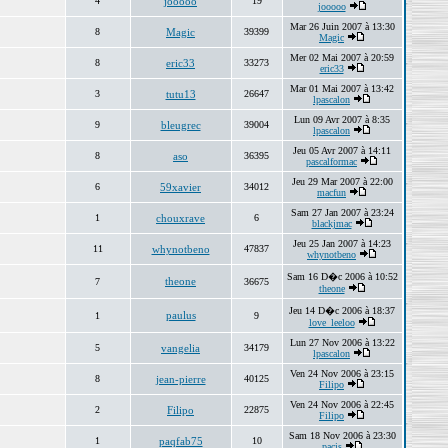
4
jooooo
19
jooooo
Mar 26 Juin 2007 à 13:30
8
Magic
39399
Magic
Mer 02 Mai 2007 à 20:59
8
eric33
33273
eric33
Mar 01 Mai 2007 à 13:42
3
tutu13
26647
lpascalon
Lun 09 Avr 2007 à 8:35
9
bleugrec
39004
lpascalon
Jeu 05 Avr 2007 à 14:11
8
aso
36395
pascalformac
Jeu 29 Mar 2007 à 22:00
6
59xavier
34012
macfun
Sam 27 Jan 2007 à 23:24
1
chouxrave
6
blackjmac
Jeu 25 Jan 2007 à 14:23
11
whynotbeno
47837
whynotbeno
Sam 16 D�c 2006 à 10:52
theone
7
36675
theone
Jeu 14 D�c 2006 à 18:37
paulus
1
9
love_leeloo
Lun 27 Nov 2006 à 13:22
5
vangelia
34179
lpascalon
Ven 24 Nov 2006 à 23:15
8
jean-pierre
40125
Filipo
Ven 24 Nov 2006 à 22:45
2
Filipo
22875
Filipo
Sam 18 Nov 2006 à 23:30
1
paqfab75
10
pacis