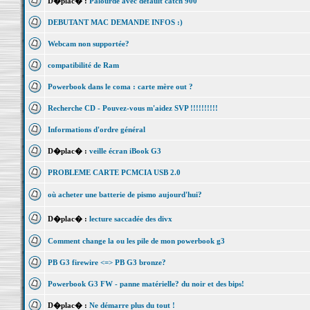
D�plac� :
Palourde avec default catch 900
DEBUTANT MAC DEMANDE INFOS :)
Webcam non supportée?
compatibilité de Ram
Powerbook dans le coma : carte mère out ?
Recherche CD - Pouvez-vous m'aidez SVP !!!!!!!!!!
Informations d'ordre général
D�plac� :
veille écran iBook G3
PROBLEME CARTE PCMCIA USB 2.0
où acheter une batterie de pismo aujourd'hui?
D�plac� :
lecture saccadée des divx
Comment change la ou les pile de mon powerbook g3
PB G3 firewire <=> PB G3 bronze?
Powerbook G3 FW - panne matérielle? du noir et des bips!
D�plac� :
Ne démarre plus du tout !