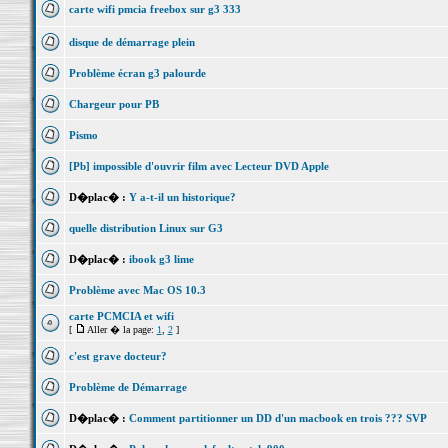
carte wifi pmcia freebox sur g3 333
disque de démarrage plein
Problème écran g3 palourde
Chargeur pour PB
Pismo
[Pb] impossible d'ouvrir film avec Lecteur DVD Apple
D�plac� :
Y a-t-il un historique?
quelle distribution Linux sur G3
D�plac� :
ibook g3 lime
Problème avec Mac OS 10.3
carte PCMCIA et wifi
[
Aller � la page:
1
,
2
]
c'est grave docteur?
Problème de Démarrage
D�plac� :
Comment partitionner un DD d'un macbook en trois ??? SVP