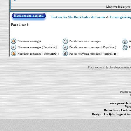
Montrer les sujets
Tout sur les MacBook Index du Forum
->
Forum généri
Page
1
sur
6
Nouveaux messages
Pas de nouveaux messages
A
Nouveaux messages [ Populaire ]
Pas de nouveaux messages [ Populaire ]
P
Nouveaux messages [ Verrouill� ]
Pas de nouveaux messages [ Verrouill� ]
Pour soutenir le développement du
Powered b
T
www.powerboo
Vers
Rédaction :
Ludovi
Design :
Ga�l
- Logo et te
Informations :
PowerBook
-
MacBook Pro
-
i