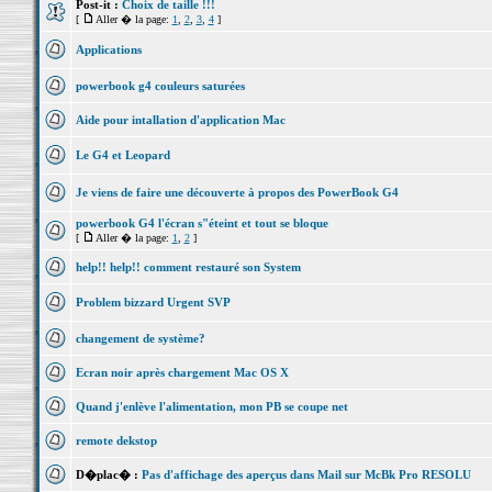
Post-it :
Choix de taille !!!
[
Aller � la page:
1
,
2
,
3
,
4
]
Applications
powerbook g4 couleurs saturées
Aide pour intallation d'application Mac
Le G4 et Leopard
Je viens de faire une découverte à propos des PowerBook G4
powerbook G4 l'écran s"éteint et tout se bloque
[
Aller � la page:
1
,
2
]
help!! help!! comment restauré son System
Problem bizzard Urgent SVP
changement de système?
Ecran noir après chargement Mac OS X
Quand j'enlève l'alimentation, mon PB se coupe net
remote dekstop
D�plac� :
Pas d'affichage des aperçus dans Mail sur McBk Pro RESOLU