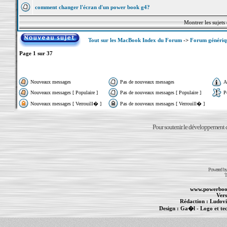
comment changer l'écran d'un power book g4?
Montrer les sujets
Tout sur les MacBook Index du Forum
->
Forum généri
Page
1
sur
37
Nouveaux messages
Pas de nouveaux messages
A
Nouveaux messages [ Populaire ]
Pas de nouveaux messages [ Populaire ]
P
Nouveaux messages [ Verrouill� ]
Pas de nouveaux messages [ Verrouill� ]
Pour soutenir le développement du
Powered b
T
www.powerboo
Vers
Rédaction :
Ludovi
Design :
Ga�l
- Logo et te
Informations :
PowerBook
-
MacBook Pro
-
i