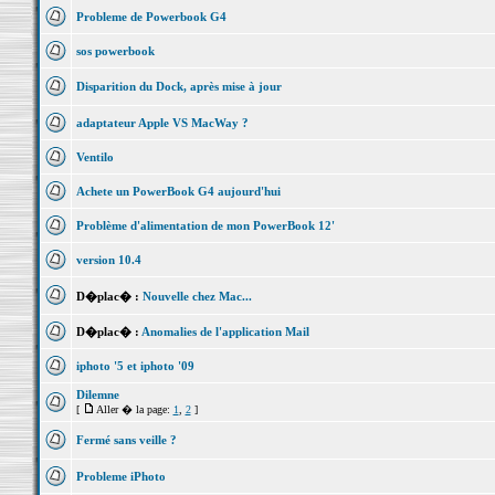
Probleme de Powerbook G4
sos powerbook
Disparition du Dock, après mise à jour
adaptateur Apple VS MacWay ?
Ventilo
Achete un PowerBook G4 aujourd'hui
Problème d'alimentation de mon PowerBook 12'
version 10.4
D�plac� :
Nouvelle chez Mac...
D�plac� :
Anomalies de l'application Mail
iphoto '5 et iphoto '09
Dilemne
[
Aller � la page:
1
,
2
]
Fermé sans veille ?
Probleme iPhoto