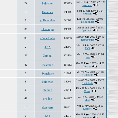
Lun 24 D�c 2007 à 23:59
24
Polochon
103169
lpascalon
Sam 27 Oct 2007 à 1:54
3
Hemdale
24503
Hemdale
Lun 10 Sep 2007 à 0:00
6
golfmember
31966
golfmember
Lun 16 Juil 2007 à 23:01
24
okavango
93402
lpascalon
Mer 27 Juin 2007 à 10:40
36
o0marion0o
143353
fgintzburger
Mer 13 Juin 2007 à 17:38
2
TNX
24391
TNX
Mar 13 Mar 2007 à 19:04
32
Gamoul
122504
pacis
Ven 23 F�v 2007 à 14:02
42
lpascalon
154582
Tetraam
Mer 29 Nov 2006 à 21:07
2
Switchiste
21605
Switchiste
Lun 06 Nov 2006 à 13:20
8
Polochon
35260
Switchiste
Dim 28 Mai 2006 à 19:17
9
shimon
39344
Ethan
Jeu 13 Avr 2006 à 19:48
43
pro-liks
148167
Mike
Ven 07 Avr 2006 à 12:19
15
dionysos
65221
Kosmos
Ven 03 F�v 2006 à 20:57
r.no
5
34371
lpascalon