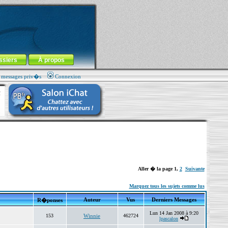
ssiers
À propos
s messages priv�s
Connexion
Aller � la page
1
,
2
Suivante
Marquez tous les sujets comme lus
Auteur
Vus
Derniers Messages
R�ponses
Lun 14 Jan 2008 à 9:20
153
Winnie
462724
lpascalon