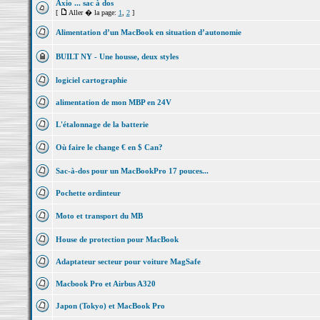
Axio ... sac à dos
[
Aller � la page:
1
,
2
]
Alimentation d’un MacBook en situation d’autonomie
BUILT NY - Une housse, deux styles
logiciel cartographie
alimentation de mon MBP en 24V
L'étalonnage de la batterie
Où faire le change € en $ Can?
Sac-à-dos pour un MacBookPro 17 pouces...
Pochette ordinteur
Moto et transport du MB
House de protection pour MacBook
Adaptateur secteur pour voiture MagSafe
Macbook Pro et Airbus A320
Japon (Tokyo) et MacBook Pro