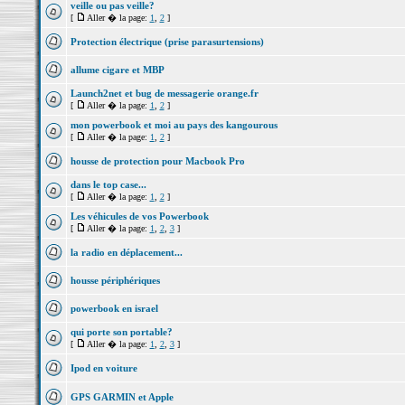
veille ou pas veille?
[
Aller � la page:
1
,
2
]
Protection électrique (prise parasurtensions)
allume cigare et MBP
Launch2net et bug de messagerie orange.fr
[
Aller � la page:
1
,
2
]
mon powerbook et moi au pays des kangourous
[
Aller � la page:
1
,
2
]
housse de protection pour Macbook Pro
dans le top case...
[
Aller � la page:
1
,
2
]
Les véhicules de vos Powerbook
[
Aller � la page:
1
,
2
,
3
]
la radio en déplacement...
housse périphériques
powerbook en israel
qui porte son portable?
[
Aller � la page:
1
,
2
,
3
]
Ipod en voiture
GPS GARMIN et Apple