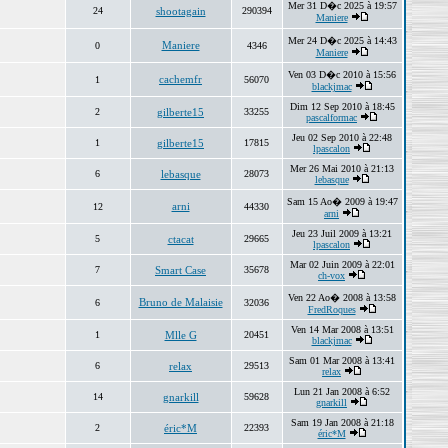
Mer 31 D�c 2025 à 19:57
24
shootagain
290394
Maniere
Mer 24 D�c 2025 à 14:43
Maniere
0
4346
Maniere
Ven 03 D�c 2010 à 15:56
cachemfr
1
56070
blackjmac
Dim 12 Sep 2010 à 18:45
2
gilberte15
33255
pascalformac
Jeu 02 Sep 2010 à 22:48
1
gilberte15
17815
lpascalon
Mer 26 Mai 2010 à 21:13
6
lebasque
28073
lebasque
Sam 15 Ao� 2009 à 19:47
arni
12
44330
arni
Jeu 23 Juil 2009 à 13:21
5
ctacat
29665
lpascalon
Mar 02 Juin 2009 à 22:01
7
Smart Case
35678
ch-vox
Ven 22 Ao� 2008 à 13:58
Bruno de Malaisie
6
32036
FredRoques
Ven 14 Mar 2008 à 13:51
1
Mlle G
20451
blackjmac
Sam 01 Mar 2008 à 13:41
6
relax
29513
relax
Lun 21 Jan 2008 à 6:52
14
gnarkill
59628
gnarkill
Sam 19 Jan 2008 à 21:18
2
éric*M
22393
éric*M