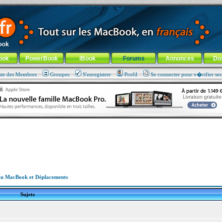
ade !
général
-
Aller au menu de la rubrique
ook
PowerBook
iBook
Forums
Annonces
Do
ste des Membres
Groupes
S'enregistrer
Profil
Se connecter pour v�rifier se
u MacBook et Déplacements
Sujets