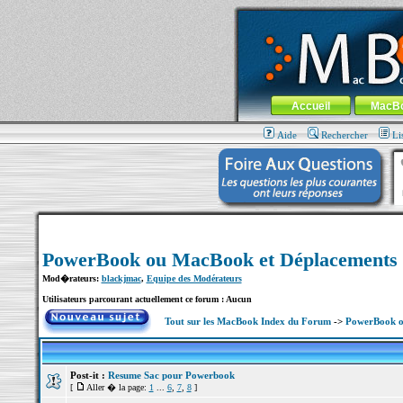
MacBook-fr.com : 100% Apple... 100% nom
Aller au contenu
-
Aller au menu 
Menu général
Accueil
MacB
Aide
Rechercher
Li
PowerBook ou MacBook et Déplacements
Mod�rateurs:
blackjmac
,
Equipe des Modérateurs
Utilisateurs parcourant actuellement ce forum : Aucun
Tout sur les MacBook Index du Forum
->
PowerBook o
Post-it :
Resume Sac pour Powerbook
[
Aller � la page:
1
...
6
,
7
,
8
]