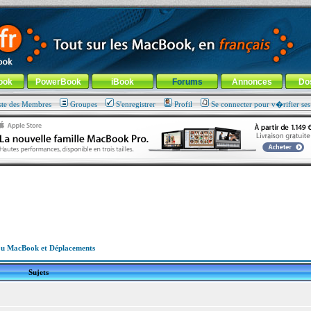
ade !
général
-
Aller au menu de la rubrique
ook
PowerBook
iBook
Forums
Annonces
Do
ste des Membres
Groupes
S'enregistrer
Profil
Se connecter pour v�rifier se
u MacBook et Déplacements
Sujets