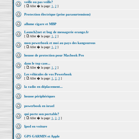
veille ou pas veille?
[
Aller � la page:
1
,
2
]
Protection électrique (prise parasurtensions)
allume cigare et MBP
Launch2net et bug de messagerie orange.fr
[
Aller � la page:
1
,
2
]
mon powerbook et moi au pays des kangourous
[
Aller � la page:
1
,
2
]
housse de protection pour Macbook Pro
dans le top case...
[
Aller � la page:
1
,
2
]
Les véhicules de vos Powerbook
[
Aller � la page:
1
,
2
,
3
]
la radio en déplacement...
housse périphériques
powerbook en israel
qui porte son portable?
[
Aller � la page:
1
,
2
,
3
]
Ipod en voiture
GPS GARMIN et Apple