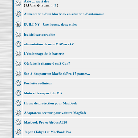
Axio ... sac à dos
[
Aller � la page:
1
,
2
]
Alimentation d’un MacBook en situation d’autonomie
BUILT NY - Une housse, deux styles
logiciel cartographie
alimentation de mon MBP en 24V
L'étalonnage de la batterie
Où faire le change € en $ Can?
Sac-à-dos pour un MacBookPro 17 pouces...
Pochette ordinteur
Moto et transport du MB
House de protection pour MacBook
Adaptateur secteur pour voiture MagSafe
Macbook Pro et Airbus A320
Japon (Tokyo) et MacBook Pro