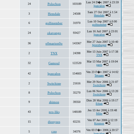
Lun 24 D�c 2007 à 23:59
24
Polochon
103189
lpascalon
Sam 27 Oct 2007 à 1:54
3
Hemdale
24508
Hemdale
Lun 10 Sep 2007 à 0:00
6
golfmember
31970
golfmember
Lun 16 Juil 2007 à 23:01
24
okavango
93427
lpascalon
Mer 27 Juin 2007 à 10:40
36
o0marion0o
143367
fgintzburger
Mer 13 Juin 2007 à 17:38
2
TNX
24398
TNX
Mar 13 Mar 2007 à 19:04
32
Gamoul
122520
pacis
Ven 23 F�v 2007 à 14:02
42
lpascalon
154603
Tetraam
Mer 29 Nov 2006 à 21:07
2
Switchiste
21616
Switchiste
Lun 06 Nov 2006 à 13:20
8
Polochon
35270
Switchiste
Dim 28 Mai 2006 à 19:17
9
shimon
39350
Ethan
Jeu 13 Avr 2006 à 19:48
43
pro-liks
148189
Mike
Ven 07 Avr 2006 à 12:19
15
dionysos
65231
Kosmos
Ven 03 F�v 2006 à 20:57
r.no
5
34376
lpascalon