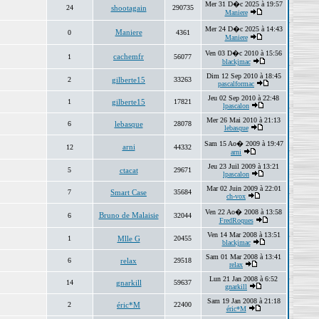
Mer 31 D�c 2025 à 19:57
24
shootagain
290735
Maniere
Mer 24 D�c 2025 à 14:43
Maniere
0
4361
Maniere
Ven 03 D�c 2010 à 15:56
cachemfr
1
56077
blackjmac
Dim 12 Sep 2010 à 18:45
2
gilberte15
33263
pascalformac
Jeu 02 Sep 2010 à 22:48
1
gilberte15
17821
lpascalon
Mer 26 Mai 2010 à 21:13
6
lebasque
28078
lebasque
Sam 15 Ao� 2009 à 19:47
arni
12
44332
arni
Jeu 23 Juil 2009 à 13:21
5
ctacat
29671
lpascalon
Mar 02 Juin 2009 à 22:01
7
Smart Case
35684
ch-vox
Ven 22 Ao� 2008 à 13:58
Bruno de Malaisie
6
32044
FredRoques
Ven 14 Mar 2008 à 13:51
1
Mlle G
20455
blackjmac
Sam 01 Mar 2008 à 13:41
6
relax
29518
relax
Lun 21 Jan 2008 à 6:52
14
gnarkill
59637
gnarkill
Sam 19 Jan 2008 à 21:18
2
éric*M
22400
éric*M