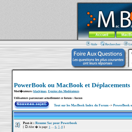
MacBook-fr.com : 100% Apple... 100% nom
Aller au contenu
-
Aller au menu 
Menu général
Accueil
MacB
Aide
Rechercher
Li
PowerBook ou MacBook et Déplacements
Mod�rateurs:
blackjmac
,
Equipe des Modérateurs
Utilisateurs parcourant actuellement ce forum : Aucun
Tout sur les MacBook Index du Forum
->
PowerBook o
Post-it :
Resume Sac pour Powerbook
[
Aller � la page:
1
...
6
,
7
,
8
]