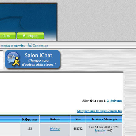
ssiers
À propos
s messages priv�s
Connexion
Aller � la page
1
,
2
Suivante
Marquez tous les sujets comme lus
Auteur
Vus
Derniers Messages
R�ponses
Lun 14 Jan 2008 à 9:20
153
Winnie
462782
lpascalon