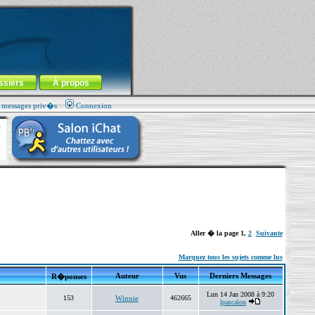
ssiers
À propos
s messages priv�s
Connexion
Aller � la page
1
,
2
Suivante
Marquez tous les sujets comme lus
Auteur
Vus
Derniers Messages
R�ponses
Lun 14 Jan 2008 à 9:20
153
Winnie
462665
lpascalon