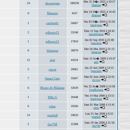
Mer 31 D�c 2025 à 19:57
24
shootagain
288238
Maniere
Mer 24 D�c 2025 à 14:43
Maniere
0
4337
Maniere
Ven 03 D�c 2010 à 15:56
cachemfr
1
56067
blackjmac
Dim 12 Sep 2010 à 18:45
2
gilberte15
33248
pascalformac
Jeu 02 Sep 2010 à 22:48
1
gilberte15
17810
lpascalon
Mer 26 Mai 2010 à 21:13
6
lebasque
28070
lebasque
Sam 15 Ao� 2009 à 19:47
arni
12
44324
arni
Jeu 23 Juil 2009 à 13:21
5
ctacat
29661
lpascalon
Mar 02 Juin 2009 à 22:01
7
Smart Case
35667
ch-vox
Ven 22 Ao� 2008 à 13:58
Bruno de Malaisie
6
32029
FredRoques
Ven 14 Mar 2008 à 13:51
1
Mlle G
20448
blackjmac
Sam 01 Mar 2008 à 13:41
6
relax
29506
relax
Lun 21 Jan 2008 à 6:52
14
gnarkill
59620
gnarkill
Sam 19 Jan 2008 à 21:18
2
éric*M
22388
éric*M