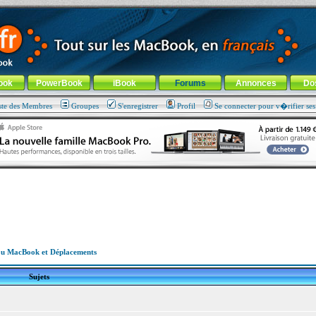
ade !
général
-
Aller au menu de la rubrique
ook
PowerBook
iBook
Forums
Annonces
Do
ste des Membres
Groupes
S'enregistrer
Profil
Se connecter pour v�rifier se
u MacBook et Déplacements
Sujets