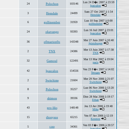
Lun 24 D�c 2007 à 23:59
24
Polochon
103146
lpascalon
Sam 27 Oct 2007 à 1:54
3
Hemdale
24499
Hemdale
Lun 10 Sep 2007 à 0:00
6
golfmember
31959
golfmember
Lun 16 Juil 2007 à 23:01
24
okavango
93393
lpascalon
Mer 27 Juin 2007 à 10:40
36
o0marion0o
143348
fgintzburger
Mer 13 Juin 2007 à 17:38
2
TNX
24386
TNX
Mar 13 Mar 2007 à 19:04
32
Gamoul
122491
pacis
Ven 23 F�v 2007 à 14:02
42
lpascalon
154556
Tetraam
Mer 29 Nov 2006 à 21:07
2
Switchiste
21604
Switchiste
Lun 06 Nov 2006 à 13:20
8
Polochon
35257
Switchiste
Dim 28 Mai 2006 à 19:17
9
shimon
39336
Ethan
Jeu 13 Avr 2006 à 19:48
43
pro-liks
148148
Mike
Ven 07 Avr 2006 à 12:19
15
dionysos
65215
Kosmos
Ven 03 F�v 2006 à 20:57
r.no
5
34361
lpascalon