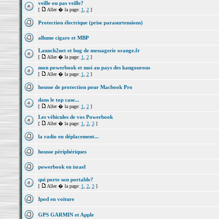
veille ou pas veille?
[
Aller � la page:
1
,
2
]
Protection électrique (prise parasurtensions)
allume cigare et MBP
Launch2net et bug de messagerie orange.fr
[
Aller � la page:
1
,
2
]
mon powerbook et moi au pays des kangourous
[
Aller � la page:
1
,
2
]
housse de protection pour Macbook Pro
dans le top case...
[
Aller � la page:
1
,
2
]
Les véhicules de vos Powerbook
[
Aller � la page:
1
,
2
,
3
]
la radio en déplacement...
housse périphériques
powerbook en israel
qui porte son portable?
[
Aller � la page:
1
,
2
,
3
]
Ipod en voiture
GPS GARMIN et Apple