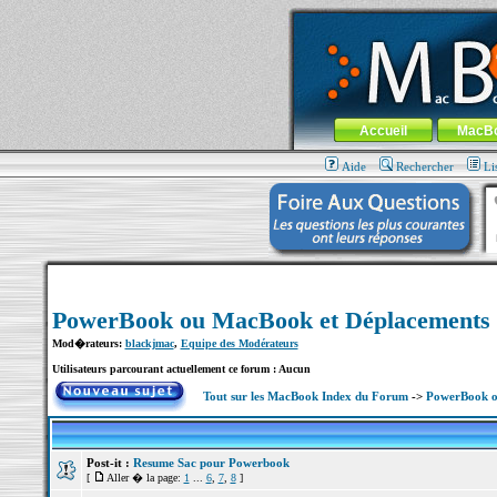
MacBook-fr.com : 100% Apple... 100% nom
Aller au contenu
-
Aller au menu 
Menu général
Accueil
MacB
Aide
Rechercher
Li
PowerBook ou MacBook et Déplacements
Mod�rateurs:
blackjmac
,
Equipe des Modérateurs
Utilisateurs parcourant actuellement ce forum : Aucun
Tout sur les MacBook Index du Forum
->
PowerBook o
Post-it :
Resume Sac pour Powerbook
[
Aller � la page:
1
...
6
,
7
,
8
]