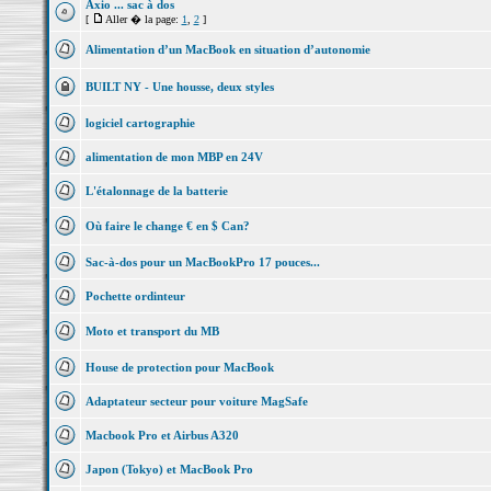
Axio ... sac à dos
[
Aller � la page:
1
,
2
]
Alimentation d’un MacBook en situation d’autonomie
BUILT NY - Une housse, deux styles
logiciel cartographie
alimentation de mon MBP en 24V
L'étalonnage de la batterie
Où faire le change € en $ Can?
Sac-à-dos pour un MacBookPro 17 pouces...
Pochette ordinteur
Moto et transport du MB
House de protection pour MacBook
Adaptateur secteur pour voiture MagSafe
Macbook Pro et Airbus A320
Japon (Tokyo) et MacBook Pro