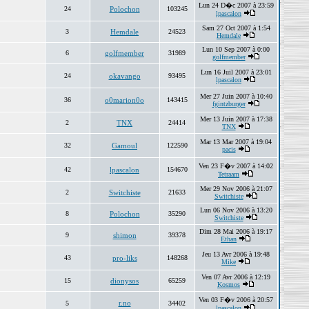
Lun 24 D�c 2007 à 23:59
24
Polochon
103245
lpascalon
Sam 27 Oct 2007 à 1:54
3
Hemdale
24523
Hemdale
Lun 10 Sep 2007 à 0:00
6
golfmember
31989
golfmember
Lun 16 Juil 2007 à 23:01
24
okavango
93495
lpascalon
Mer 27 Juin 2007 à 10:40
36
o0marion0o
143415
fgintzburger
Mer 13 Juin 2007 à 17:38
2
TNX
24414
TNX
Mar 13 Mar 2007 à 19:04
32
Gamoul
122590
pacis
Ven 23 F�v 2007 à 14:02
42
lpascalon
154670
Tetraam
Mer 29 Nov 2006 à 21:07
2
Switchiste
21633
Switchiste
Lun 06 Nov 2006 à 13:20
8
Polochon
35290
Switchiste
Dim 28 Mai 2006 à 19:17
9
shimon
39378
Ethan
Jeu 13 Avr 2006 à 19:48
43
pro-liks
148268
Mike
Ven 07 Avr 2006 à 12:19
15
dionysos
65259
Kosmos
Ven 03 F�v 2006 à 20:57
r.no
5
34402
lpascalon