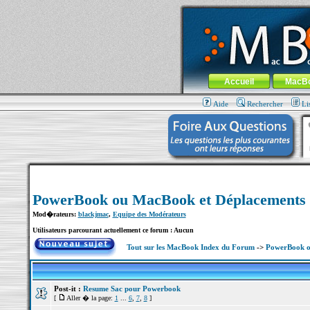
MacBook-fr.com : 100% Apple... 100% nom
Aller au contenu
-
Aller au menu 
Menu général
Accueil
MacB
Aide
Rechercher
Li
PowerBook ou MacBook et Déplacements
Mod�rateurs:
blackjmac
,
Equipe des Modérateurs
Utilisateurs parcourant actuellement ce forum : Aucun
Tout sur les MacBook Index du Forum
->
PowerBook o
Post-it :
Resume Sac pour Powerbook
[
Aller � la page:
1
...
6
,
7
,
8
]