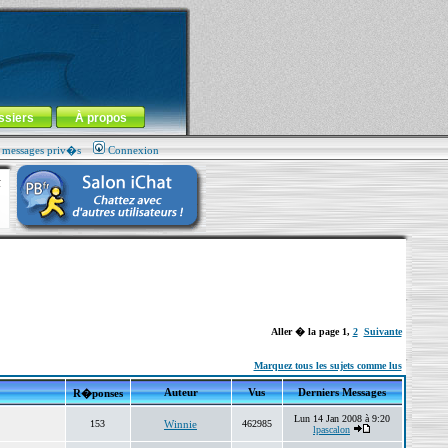
ssiers
À propos
s messages priv�s
Connexion
Aller � la page
1
,
2
Suivante
Marquez tous les sujets comme lus
Auteur
Vus
Derniers Messages
R�ponses
Lun 14 Jan 2008 à 9:20
153
Winnie
462985
lpascalon