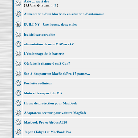
Axio ... sac à dos
[
Aller � la page:
1
,
2
]
Alimentation d’un MacBook en situation d’autonomie
BUILT NY - Une housse, deux styles
logiciel cartographie
alimentation de mon MBP en 24V
L'étalonnage de la batterie
Où faire le change € en $ Can?
Sac-à-dos pour un MacBookPro 17 pouces...
Pochette ordinteur
Moto et transport du MB
House de protection pour MacBook
Adaptateur secteur pour voiture MagSafe
Macbook Pro et Airbus A320
Japon (Tokyo) et MacBook Pro