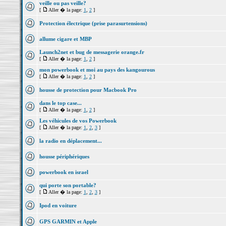
veille ou pas veille?
[
Aller � la page:
1
,
2
]
Protection électrique (prise parasurtensions)
allume cigare et MBP
Launch2net et bug de messagerie orange.fr
[
Aller � la page:
1
,
2
]
mon powerbook et moi au pays des kangourous
[
Aller � la page:
1
,
2
]
housse de protection pour Macbook Pro
dans le top case...
[
Aller � la page:
1
,
2
]
Les véhicules de vos Powerbook
[
Aller � la page:
1
,
2
,
3
]
la radio en déplacement...
housse périphériques
powerbook en israel
qui porte son portable?
[
Aller � la page:
1
,
2
,
3
]
Ipod en voiture
GPS GARMIN et Apple