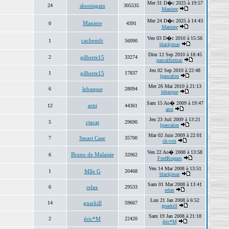
Mer 31 D�c 2025 à 19:57
24
shootagain
305535
Maniere
Mer 24 D�c 2025 à 14:43
Maniere
0
4391
Maniere
Ven 03 D�c 2010 à 15:56
cachemfr
1
56090
blackjmac
Dim 12 Sep 2010 à 18:45
2
gilberte15
33274
pascalformac
Jeu 02 Sep 2010 à 22:48
1
gilberte15
17837
lpascalon
Mer 26 Mai 2010 à 21:13
6
lebasque
28094
lebasque
Sam 15 Ao� 2009 à 19:47
arni
12
44361
arni
Jeu 23 Juil 2009 à 13:21
5
ctacat
29690
lpascalon
Mar 02 Juin 2009 à 22:01
7
Smart Case
35700
ch-vox
Ven 22 Ao� 2008 à 13:58
Bruno de Malaisie
6
32062
FredRoques
Ven 14 Mar 2008 à 13:51
1
Mlle G
20468
blackjmac
Sam 01 Mar 2008 à 13:41
6
relax
29533
relax
Lun 21 Jan 2008 à 6:52
14
gnarkill
59667
gnarkill
Sam 19 Jan 2008 à 21:18
2
éric*M
22420
éric*M