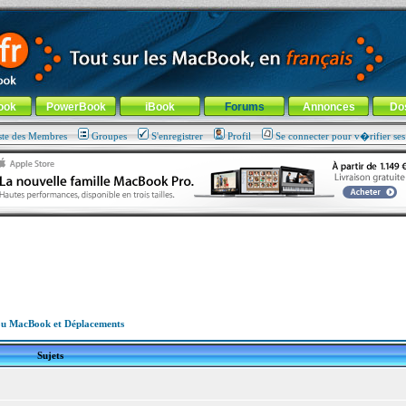
ade !
général
-
Aller au menu de la rubrique
ook
PowerBook
iBook
Forums
Annonces
Do
ste des Membres
Groupes
S'enregistrer
Profil
Se connecter pour v�rifier se
u MacBook et Déplacements
Sujets