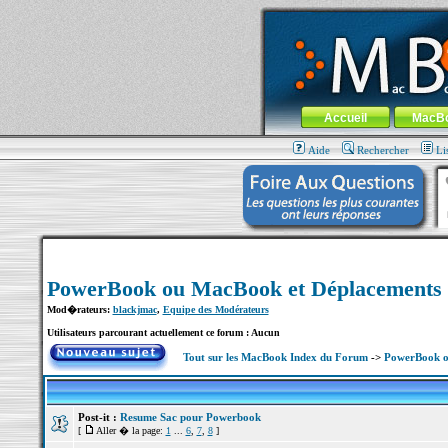
MacBook-fr.com : 100% Apple... 100% nom
Aller au contenu
-
Aller au menu 
Menu général
Accueil
MacB
Aide
Rechercher
Li
PowerBook ou MacBook et Déplacements
Mod�rateurs:
blackjmac
,
Equipe des Modérateurs
Utilisateurs parcourant actuellement ce forum : Aucun
Tout sur les MacBook Index du Forum
->
PowerBook o
Post-it :
Resume Sac pour Powerbook
[
Aller � la page:
1
...
6
,
7
,
8
]