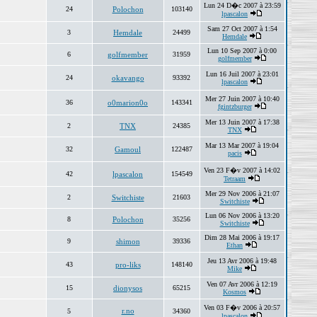
Lun 24 D�c 2007 à 23:59
24
Polochon
103140
lpascalon
Sam 27 Oct 2007 à 1:54
3
Hemdale
24499
Hemdale
Lun 10 Sep 2007 à 0:00
6
golfmember
31959
golfmember
Lun 16 Juil 2007 à 23:01
24
okavango
93392
lpascalon
Mer 27 Juin 2007 à 10:40
36
o0marion0o
143341
fgintzburger
Mer 13 Juin 2007 à 17:38
2
TNX
24385
TNX
Mar 13 Mar 2007 à 19:04
32
Gamoul
122487
pacis
Ven 23 F�v 2007 à 14:02
42
lpascalon
154549
Tetraam
Mer 29 Nov 2006 à 21:07
2
Switchiste
21603
Switchiste
Lun 06 Nov 2006 à 13:20
8
Polochon
35256
Switchiste
Dim 28 Mai 2006 à 19:17
9
shimon
39336
Ethan
Jeu 13 Avr 2006 à 19:48
43
pro-liks
148140
Mike
Ven 07 Avr 2006 à 12:19
15
dionysos
65215
Kosmos
Ven 03 F�v 2006 à 20:57
r.no
5
34360
lpascalon