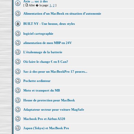
Axio ... sac à dos
[
Aller � la page:
1
,
2
]
Alimentation d’un MacBook en situation d’autonomie
BUILT NY - Une housse, deux styles
logiciel cartographie
alimentation de mon MBP en 24V
L'étalonnage de la batterie
Où faire le change € en $ Can?
Sac-à-dos pour un MacBookPro 17 pouces...
Pochette ordinteur
Moto et transport du MB
House de protection pour MacBook
Adaptateur secteur pour voiture MagSafe
Macbook Pro et Airbus A320
Japon (Tokyo) et MacBook Pro