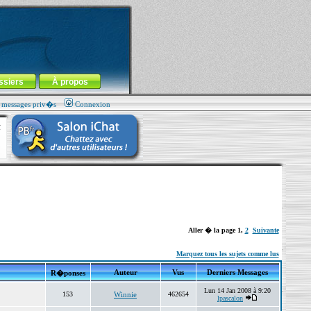
ssiers
À propos
s messages priv�s
Connexion
Aller � la page
1
,
2
Suivante
Marquez tous les sujets comme lus
Auteur
Vus
Derniers Messages
R�ponses
Lun 14 Jan 2008 à 9:20
153
Winnie
462654
lpascalon