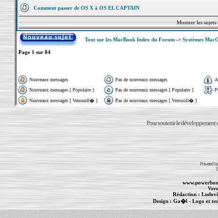
Comment passer de OS X à OS EL CAPTAIN
Montrer les sujets
Tout sur les MacBook Index du Forum
->
Systèmes MacOS 
Page
1
sur
84
Nouveaux messages
Pas de nouveaux messages
A
Nouveaux messages [ Populaire ]
Pas de nouveaux messages [ Populaire ]
P
Nouveaux messages [ Verrouill� ]
Pas de nouveaux messages [ Verrouill� ]
Pour soutenir le développement du
Powered b
T
www.powerboo
Vers
Rédaction :
Ludovi
Design :
Ga�l
- Logo et te
Informations :
PowerBook
-
MacBook Pro
-
i