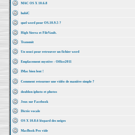
MAC OS X 10.6.8
hubiC
quel word pour OS.10.9.5 ?
High Sierra et FileVault.
Transmit
Un souci pour retrouver un fichier word
Emplacement mystère - Office2011
IMac bien lent !
Comment retourner une vidéo de manière simple ?
doublon iphoto et photos
Jeux sur Facebook
Dictée vocale
OS X 10.8.6 léopard des neiges
MacBook Pro vide