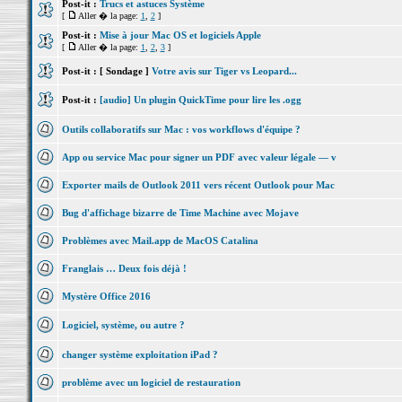
Post-it :
Trucs et astuces Système
[
Aller � la page:
1
,
2
]
Post-it :
Mise à jour Mac OS et logiciels Apple
[
Aller � la page:
1
,
2
,
3
]
Post-it :
[ Sondage ]
Votre avis sur Tiger vs Leopard...
Post-it :
[audio] Un plugin QuickTime pour lire les .ogg
Outils collaboratifs sur Mac : vos workflows d'équipe ?
App ou service Mac pour signer un PDF avec valeur légale — v
Exporter mails de Outlook 2011 vers récent Outlook pour Mac
Bug d'affichage bizarre de Time Machine avec Mojave
Problèmes avec Mail.app de MacOS Catalina
Franglais … Deux fois déjà !
Mystère Office 2016
Logiciel, système, ou autre ?
changer système exploitation iPad ?
problème avec un logiciel de restauration