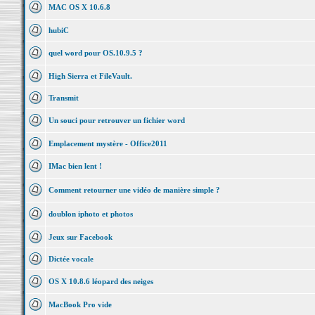
MAC OS X 10.6.8
hubiC
quel word pour OS.10.9.5 ?
High Sierra et FileVault.
Transmit
Un souci pour retrouver un fichier word
Emplacement mystère - Office2011
IMac bien lent !
Comment retourner une vidéo de manière simple ?
doublon iphoto et photos
Jeux sur Facebook
Dictée vocale
OS X 10.8.6 léopard des neiges
MacBook Pro vide