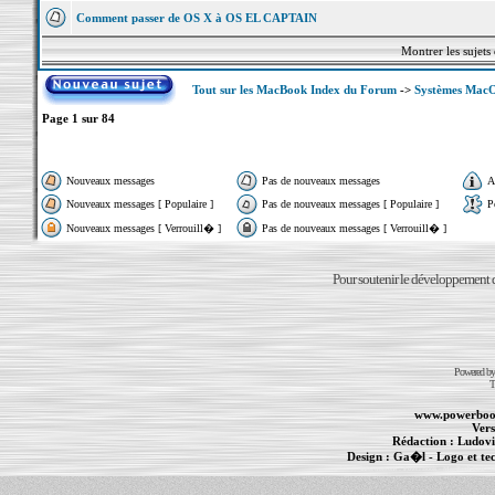
Comment passer de OS X à OS EL CAPTAIN
Montrer les sujets
Tout sur les MacBook Index du Forum
->
Systèmes MacOS 
Page
1
sur
84
Nouveaux messages
Pas de nouveaux messages
A
Nouveaux messages [ Populaire ]
Pas de nouveaux messages [ Populaire ]
P
Nouveaux messages [ Verrouill� ]
Pas de nouveaux messages [ Verrouill� ]
Pour soutenir le développement du
Powered b
T
www.powerboo
Vers
Rédaction :
Ludovi
Design :
Ga�l
- Logo et te
Informations :
PowerBook
-
MacBook Pro
-
i