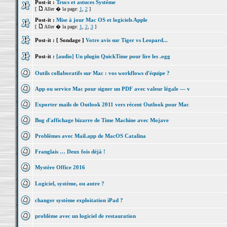
Post-it :
Trucs et astuces Système
[
Aller � la page:
1
,
2
]
Post-it :
Mise à jour Mac OS et logiciels Apple
[
Aller � la page:
1
,
2
,
3
]
Post-it :
[ Sondage ]
Votre avis sur Tiger vs Leopard...
Post-it :
[audio] Un plugin QuickTime pour lire les .ogg
Outils collaboratifs sur Mac : vos workflows d'équipe ?
App ou service Mac pour signer un PDF avec valeur légale — v
Exporter mails de Outlook 2011 vers récent Outlook pour Mac
Bug d'affichage bizarre de Time Machine avec Mojave
Problèmes avec Mail.app de MacOS Catalina
Franglais … Deux fois déjà !
Mystère Office 2016
Logiciel, système, ou autre ?
changer système exploitation iPad ?
problème avec un logiciel de restauration