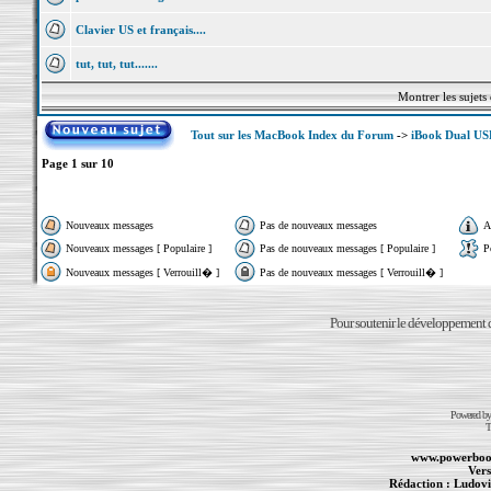
Clavier US et français....
tut, tut, tut.......
Montrer les sujets
Tout sur les MacBook Index du Forum
->
iBook Dual US
Page
1
sur
10
Nouveaux messages
Pas de nouveaux messages
A
Nouveaux messages [ Populaire ]
Pas de nouveaux messages [ Populaire ]
P
Nouveaux messages [ Verrouill� ]
Pas de nouveaux messages [ Verrouill� ]
Pour soutenir le développement du
Powered b
T
www.powerboo
Vers
Rédaction :
Ludovi