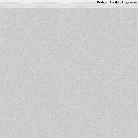
Design :
Ga�l
- Logo et te
Informations :
PowerBook
-
MacBook Pro
-
i