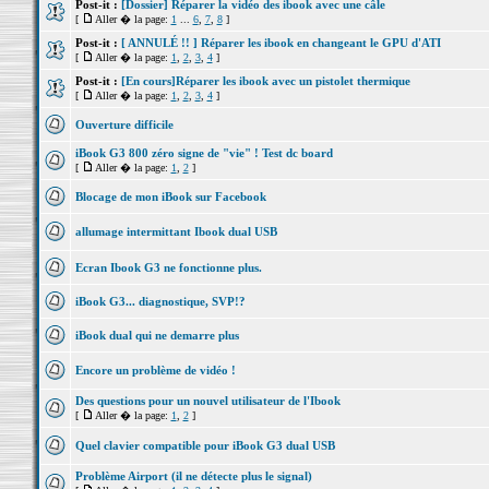
Post-it :
[Dossier] Réparer la vidéo des ibook avec une câle
[
Aller � la page:
1
...
6
,
7
,
8
]
Post-it :
[ ANNULÉ !! ] Réparer les ibook en changeant le GPU d'ATI
[
Aller � la page:
1
,
2
,
3
,
4
]
Post-it :
[En cours]Réparer les ibook avec un pistolet thermique
[
Aller � la page:
1
,
2
,
3
,
4
]
Ouverture difficile
iBook G3 800 zéro signe de "vie" ! Test dc board
[
Aller � la page:
1
,
2
]
Blocage de mon iBook sur Facebook
allumage intermittant Ibook dual USB
Ecran Ibook G3 ne fonctionne plus.
iBook G3... diagnostique, SVP!?
iBook dual qui ne demarre plus
Encore un problème de vidéo !
Des questions pour un nouvel utilisateur de l'Ibook
[
Aller � la page:
1
,
2
]
Quel clavier compatible pour iBook G3 dual USB
Problème Airport (il ne détecte plus le signal)