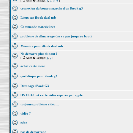
[
Aller � la page:
1
,
2
,
3
,
4
]
connexion du bouton marche d'un Ibook g3
Linux sur ibook dual usb
Commande materiel.net
problème de démarrage (ne va pas jusqu'au bout)
Mémoire pour iBook dual usb
Ne démarre plus du tout !
[
Aller � la page:
1
,
2
]
achat carte mére
quel disque pour ibook g3
Dezonage iBook G3
OS 10.3.1. et carte vidéo réparée par apple
toujours probléme vidéo....
vidéo ?
néon
pas de démarrage