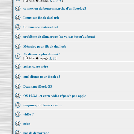
[
Aller � la page:
1
,
2
,
3
,
4
]
connexion du bouton marche d'un Ibook g3
Linux sur ibook dual usb
Commande materiel.net
problème de démarrage (ne va pas jusqu'au bout)
Mémoire pour iBook dual usb
Ne démarre plus du tout !
[
Aller � la page:
1
,
2
]
achat carte mére
quel disque pour ibook g3
Dezonage iBook G3
OS 10.3.1. et carte vidéo réparée par apple
toujours probléme vidéo....
vidéo ?
néon
pas de démarrage