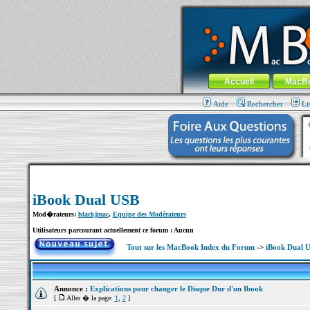
MacBook-fr.com : 100% Apple... 100% nom
Aller au contenu
-
Aller au menu 
Menu général
Accueil
MacB
Aide
Rechercher
Li
iBook Dual USB
Mod�rateurs:
blackjmac
,
Equipe des Modérateurs
Utilisateurs parcourant actuellement ce forum : Aucun
Tout sur les MacBook Index du Forum
->
iBook Dual 
Annonce :
Explications pour changer le Disque Dur d'un Ibook
[
Aller � la page:
1
,
2
]