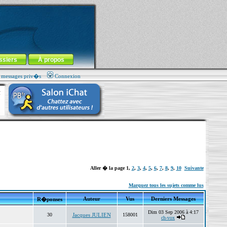
ssiers
À propos
s messages priv�s
Connexion
Aller � la page
1
,
2
,
3
,
4
,
5
,
6
,
7
,
8
,
9
,
10
Suivante
Marquez tous les sujets comme lus
Auteur
Vus
Derniers Messages
R�ponses
Dim 03 Sep 2006 à 4:17
30
Jacques JULIEN
158001
ch-vox