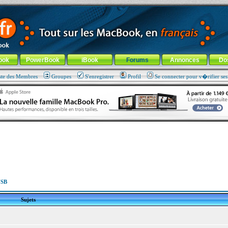
ade !
général
-
Aller au menu de la rubrique
ook
PowerBook
iBook
Forums
Annonces
Do
ste des Membres
Groupes
S'enregistrer
Profil
Se connecter pour v�rifier se
USB
Sujets