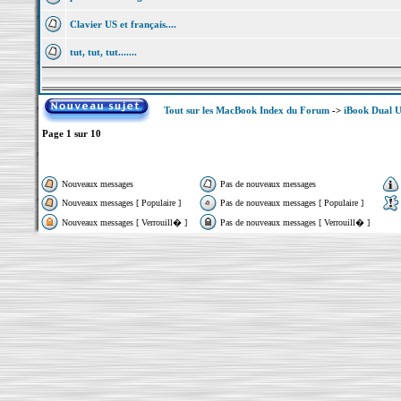
Clavier US et français....
tut, tut, tut.......
Tout sur les MacBook Index du Forum
->
iBook Dual 
Page
1
sur
10
Nouveaux messages
Pas de nouveaux messages
Nouveaux messages [ Populaire ]
Pas de nouveaux messages [ Populaire ]
Nouveaux messages [ Verrouill� ]
Pas de nouveaux messages [ Verrouill� ]