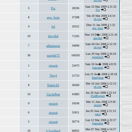
ch-vox
Sam 23 Mai 2009 à 21:32
5
Fix
28336
Fix
Ven 20 Mar 2009 à 6:14
8
apo_boss
37588
ch-vox
Dim 11 Jan 2009 à 1:52
4
lpl
26322
apo_boss
Dim 14 D�c 2008 à 21:16
docphil
19
71205
docphil
Sam 04 Oct 2008 à 12:19
7
allamezon
34090
ch-vox
Lun 29 Sep 2008 à 20:54
36
paqfab75
166261
spoutnick
Sam 16 Ao� 2008 à 8:31
eixurit
1
23473
lpascalon
Lun 11 Ao� 2008 à 20:18
Vinyl
1
21753
blackjmac
Mer 16 Juil 2008 à 12:13
8
Nabil-63
36560
ch-vox
Jeu 26 Juin 2008 à 22:14
10
CirclePete
41883
FredRoques
Mer 11 Juin 2008 à 9:30
0
eixurit
18106
eixurit
Jeu 05 Juin 2008 à 21:13
6
eixurit
31811
pacis
Lun 12 Mai 2008 à 22:57
5
eixurit
30774
lpascalon
Mer 07 Mai 2008 à 14:57
19
jj.fouillard
66955