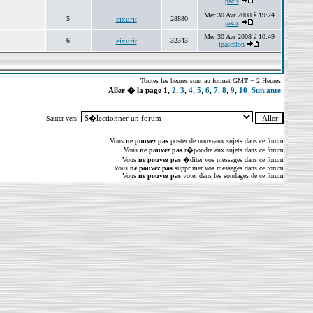
pacis
Mer 30 Avr 2008 à 19:24
5
eixurit
28880
pacis
Mer 30 Avr 2008 à 10:49
6
eixurit
32343
lpascalon
Toutes les heures sont au format GMT + 2 Heures
Aller � la page
1
,
2
,
3
,
4
,
5
,
6
,
7
,
8
,
9
,
10
Suivante
Sauter vers:
Vous
ne pouvez pas
poster de nouveaux sujets dans ce forum
Vous
ne pouvez pas
r�pondre aux sujets dans ce forum
Vous
ne pouvez pas
�diter vos messages dans ce forum
Vous
ne pouvez pas
supprimer vos messages dans ce forum
Vous
ne pouvez pas
voter dans les sondages de ce forum