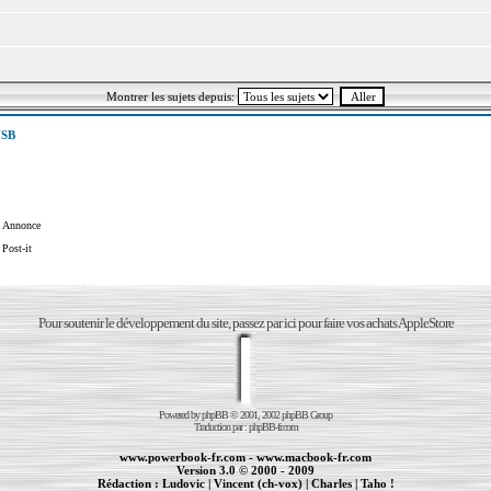
Montrer les sujets depuis:
USB
Annonce
Post-it
Pour soutenir le développement du site, passez par ici pour faire vos achats AppleStore
Powered by
phpBB
© 2001, 2002 phpBB Group
Traduction par :
phpBB-fr.com
www.powerbook-fr.com
-
www.macbook-fr.com
Version 3.0 © 2000 - 2009
Rédaction :
Ludovic
|
Vincent (ch-vox)
|
Charles
|
Taho !