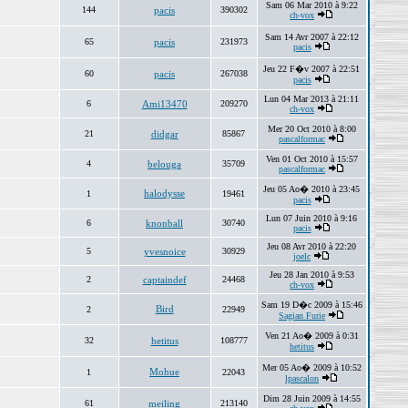
Sam 06 Mar 2010 à 9:22
144
pacis
390302
ch-vox
Sam 14 Avr 2007 à 22:12
65
pacis
231973
pacis
Jeu 22 F�v 2007 à 22:51
60
pacis
267038
pacis
Lun 04 Mar 2013 à 21:11
6
Ami13470
209270
ch-vox
Mer 20 Oct 2010 à 8:00
21
didgar
85867
pascalformac
Ven 01 Oct 2010 à 15:57
4
belouga
35709
pascalformac
Jeu 05 Ao� 2010 à 23:45
halodysse
1
19461
pacis
Lun 07 Juin 2010 à 9:16
6
knonball
30740
pacis
Jeu 08 Avr 2010 à 22:20
5
yvesnoice
30929
joelc
Jeu 28 Jan 2010 à 9:53
2
captaindef
24468
ch-vox
Sam 19 D�c 2009 à 15:46
Bird
2
22949
Sagian Furie
Ven 21 Ao� 2009 à 0:31
32
hetitus
108777
hetitus
Mer 05 Ao� 2009 à 10:52
Mohue
1
22043
lpascalon
Dim 28 Juin 2009 à 14:55
61
meiling
213140