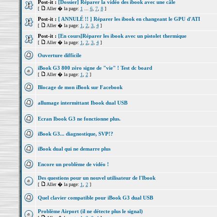
Post-it :
[Dossier] Réparer la vidéo des ibook avec une câle
[
Aller � la page:
1
...
6
,
7
,
8
]
Post-it :
[ ANNULÉ !! ] Réparer les ibook en changeant le GPU d'ATI
[
Aller � la page:
1
,
2
,
3
,
4
]
Post-it :
[En cours]Réparer les ibook avec un pistolet thermique
[
Aller � la page:
1
,
2
,
3
,
4
]
Ouverture difficile
iBook G3 800 zéro signe de "vie" ! Test dc board
[
Aller � la page:
1
,
2
]
Blocage de mon iBook sur Facebook
allumage intermittant Ibook dual USB
Ecran Ibook G3 ne fonctionne plus.
iBook G3... diagnostique, SVP!?
iBook dual qui ne demarre plus
Encore un problème de vidéo !
Des questions pour un nouvel utilisateur de l'Ibook
[
Aller � la page:
1
,
2
]
Quel clavier compatible pour iBook G3 dual USB
Problème Airport (il ne détecte plus le signal)