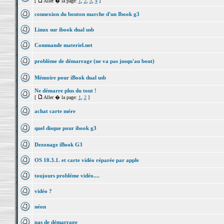
[
Aller � la page:
1
,
2
,
3
,
4
]
connexion du bouton marche d'un Ibook g3
Linux sur ibook dual usb
Commande materiel.net
problème de démarrage (ne va pas jusqu'au bout)
Mémoire pour iBook dual usb
Ne démarre plus du tout !
[
Aller � la page:
1
,
2
]
achat carte mére
quel disque pour ibook g3
Dezonage iBook G3
OS 10.3.1. et carte vidéo réparée par apple
toujours probléme vidéo....
vidéo ?
néon
pas de démarrage