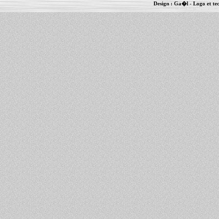
Design :
Ga�l
- Logo et te
Informations :
PowerBook
-
MacBook Pro
-
i