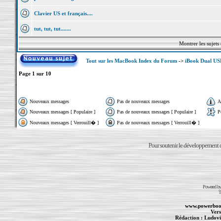
Clavier US et français....
tut, tut, tut.......
Montrer les sujets
Tout sur les MacBook Index du Forum
->
iBook Dual US
Page
1
sur
10
Nouveaux messages
Pas de nouveaux messages
A
Nouveaux messages [ Populaire ]
Pas de nouveaux messages [ Populaire ]
P
Nouveaux messages [ Verrouill� ]
Pas de nouveaux messages [ Verrouill� ]
Pour soutenir le développement du
Powered b
T
www.powerboo
Vers
Rédaction :
Ludovi