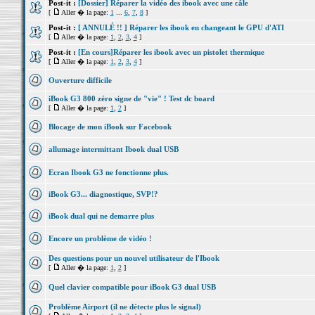
Post-it :
[Dossier] Réparer la vidéo des ibook avec une câle
[
Aller � la page:
1
...
6
,
7
,
8
]
Post-it :
[ ANNULÉ !! ] Réparer les ibook en changeant le GPU d'ATI
[
Aller � la page:
1
,
2
,
3
,
4
]
Post-it :
[En cours]Réparer les ibook avec un pistolet thermique
[
Aller � la page:
1
,
2
,
3
,
4
]
Ouverture difficile
iBook G3 800 zéro signe de "vie" ! Test dc board
[
Aller � la page:
1
,
2
]
Blocage de mon iBook sur Facebook
allumage intermittant Ibook dual USB
Ecran Ibook G3 ne fonctionne plus.
iBook G3... diagnostique, SVP!?
iBook dual qui ne demarre plus
Encore un problème de vidéo !
Des questions pour un nouvel utilisateur de l'Ibook
[
Aller � la page:
1
,
2
]
Quel clavier compatible pour iBook G3 dual USB
Problème Airport (il ne détecte plus le signal)