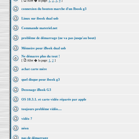
[
Aller � la page:
1
,
2
,
3
,
4
]
connexion du bouton marche d'un Ibook g3
Linux sur ibook dual usb
Commande materiel.net
problème de démarrage (ne va pas jusqu'au bout)
Mémoire pour iBook dual usb
Ne démarre plus du tout !
[
Aller � la page:
1
,
2
]
achat carte mére
quel disque pour ibook g3
Dezonage iBook G3
OS 10.3.1. et carte vidéo réparée par apple
toujours probléme vidéo....
vidéo ?
néon
pas de démarrage