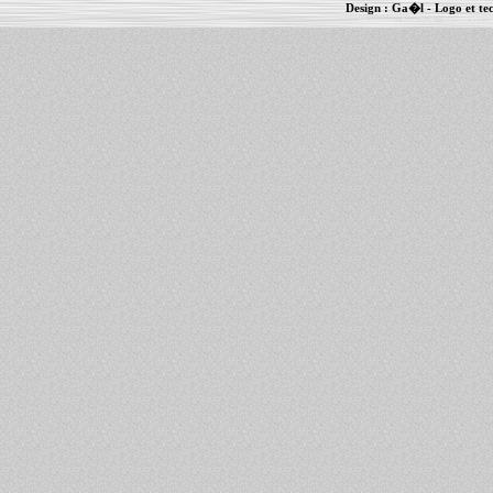
Design :
Ga�l
- Logo et te
Informations :
PowerBook
-
MacBook Pro
-
i