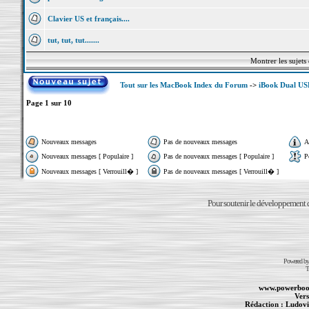
Clavier US et français....
tut, tut, tut.......
Montrer les sujets
Tout sur les MacBook Index du Forum
->
iBook Dual US
Page
1
sur
10
Nouveaux messages
Pas de nouveaux messages
A
Nouveaux messages [ Populaire ]
Pas de nouveaux messages [ Populaire ]
P
Nouveaux messages [ Verrouill� ]
Pas de nouveaux messages [ Verrouill� ]
Pour soutenir le développement du
Powered b
T
www.powerboo
Vers
Rédaction :
Ludovi