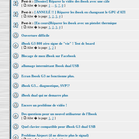
Post-it :
[Dossier] Réparer la vidéo des ibook avec une câle
[
Aller � la page:
1
...
6
,
7
,
8
]
Post-it :
[ ANNULÉ !! ] Réparer les ibook en changeant le GPU d'ATI
[
Aller � la page:
1
,
2
,
3
,
4
]
Post-it :
[En cours]Réparer les ibook avec un pistolet thermique
[
Aller � la page:
1
,
2
,
3
,
4
]
Ouverture difficile
iBook G3 800 zéro signe de "vie" ! Test dc board
[
Aller � la page:
1
,
2
]
Blocage de mon iBook sur Facebook
allumage intermittant Ibook dual USB
Ecran Ibook G3 ne fonctionne plus.
iBook G3... diagnostique, SVP!?
iBook dual qui ne demarre plus
Encore un problème de vidéo !
Des questions pour un nouvel utilisateur de l'Ibook
[
Aller � la page:
1
,
2
]
Quel clavier compatible pour iBook G3 dual USB
Problème Airport (il ne détecte plus le signal)