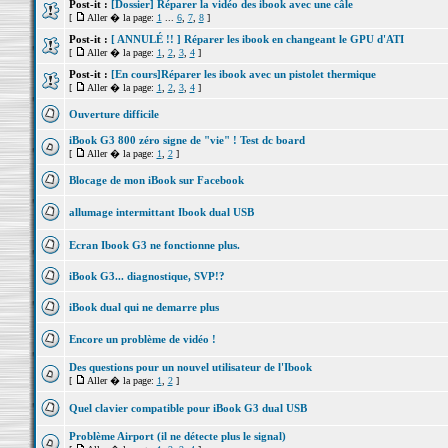
Post-it :
[Dossier] Réparer la vidéo des ibook avec une câle
[
Aller � la page:
1
...
6
,
7
,
8
]
Post-it :
[ ANNULÉ !! ] Réparer les ibook en changeant le GPU d'ATI
[
Aller � la page:
1
,
2
,
3
,
4
]
Post-it :
[En cours]Réparer les ibook avec un pistolet thermique
[
Aller � la page:
1
,
2
,
3
,
4
]
Ouverture difficile
iBook G3 800 zéro signe de "vie" ! Test dc board
[
Aller � la page:
1
,
2
]
Blocage de mon iBook sur Facebook
allumage intermittant Ibook dual USB
Ecran Ibook G3 ne fonctionne plus.
iBook G3... diagnostique, SVP!?
iBook dual qui ne demarre plus
Encore un problème de vidéo !
Des questions pour un nouvel utilisateur de l'Ibook
[
Aller � la page:
1
,
2
]
Quel clavier compatible pour iBook G3 dual USB
Problème Airport (il ne détecte plus le signal)