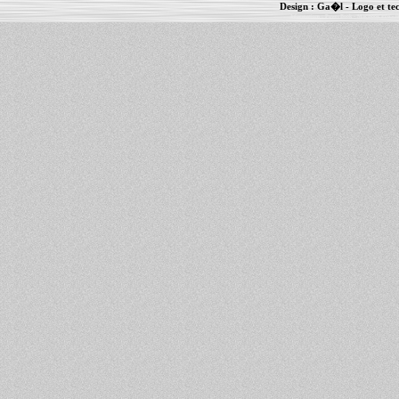
Design :
Ga�l
- Logo et te
Informations :
PowerBook
-
MacBook Pro
-
i