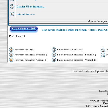
Clavier US et français....
tut, tut, tut.......
Montrer les sujets
Tout sur les MacBook Index du Forum
->
iBook Dual US
Page
1
sur
10
Nouveaux messages
Pas de nouveaux messages
A
Nouveaux messages [ Populaire ]
Pas de nouveaux messages [ Populaire ]
P
Nouveaux messages [ Verrouill� ]
Pas de nouveaux messages [ Verrouill� ]
Pour soutenir le développement du
Powered b
T
www.powerboo
Vers
Rédaction :
Ludovi