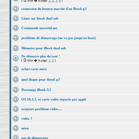
[
Aller � la page:
1
,
2
,
3
,
4
]
connexion du bouton marche d'un Ibook g3
Linux sur ibook dual usb
Commande materiel.net
problème de démarrage (ne va pas jusqu'au bout)
Mémoire pour iBook dual usb
Ne démarre plus du tout !
[
Aller � la page:
1
,
2
]
achat carte mére
quel disque pour ibook g3
Dezonage iBook G3
OS 10.3.1. et carte vidéo réparée par apple
toujours probléme vidéo....
vidéo ?
néon
pas de démarrage