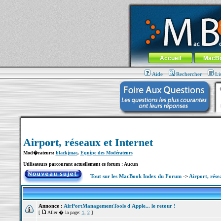
MacBook-fr.com : 100% Apple... 100% nom
Aller au contenu
-
Aller au menu 
Menu général
Accueil
MacB
Aide
Rechercher
Li
Airport, réseaux et Internet
Mod�rateurs:
blackjmac
,
Equipe des Modérateurs
Utilisateurs parcourant actuellement ce forum : Aucun
Tout sur les MacBook Index du Forum
->
Airport, rése
Annonce :
AirPortManagementTools d'Apple... le retour !
[
Aller � la page:
1
,
2
]