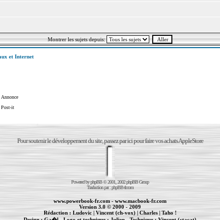
Montrer les sujets depuis:
aux et Internet
Annonce
Post-it
Pour soutenir le développement du site, passez par ici pour faire vos achats AppleStore
Powered by
phpBB
© 2001, 2002 phpBB Group
Traduction par :
phpBB-fr.com
www.powerbook-fr.com
-
www.macbook-fr.com
Version 3.0 © 2000 - 2009
Rédaction :
Ludovic
|
Vincent (ch-vox)
|
Charles
|
Taho !
Design :
Ga�l
- Logo et technique :
Julien
- Technique :
Vincent (ctacat)