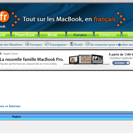
ade !
général
-
Aller au menu de la rubrique
ook
PowerBook
iBook
Forums
Annonces
Do
ste des Membres
Groupes
S'enregistrer
Profil
Se connecter pour v�rifier se
aux et Internet
Sujets