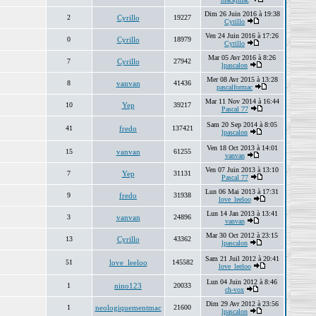
Dim 26 Juin 2016 à 19:38
2
Cyrillo
19227
Cyrillo
Ven 24 Juin 2016 à 17:26
0
Cyrillo
18979
Cyrillo
Mar 05 Avr 2016 à 8:26
7
Cyrillo
27942
lpascalon
Mer 08 Avr 2015 à 13:28
8
vanvan
41436
pascalformac
Mar 11 Nov 2014 à 16:44
10
Yep
39217
Pascal 77
Sam 20 Sep 2014 à 8:05
41
fredo
137421
lpascalon
Ven 18 Oct 2013 à 14:01
15
vanvan
61255
vanvan
Ven 07 Juin 2013 à 13:10
7
Yep
31131
Pascal 77
Lun 06 Mai 2013 à 17:31
9
fredo
31938
love_leeloo
Lun 14 Jan 2013 à 13:41
3
vanvan
24896
vanvan
Mar 30 Oct 2012 à 23:15
13
Cyrillo
43362
lpascalon
Sam 21 Juil 2012 à 20:41
51
love_leeloo
145582
love_leeloo
Lun 04 Juin 2012 à 8:46
1
nino123
20033
ch-vox
Dim 29 Avr 2012 à 23:56
1
neologiquementmac
21600
lpascalon