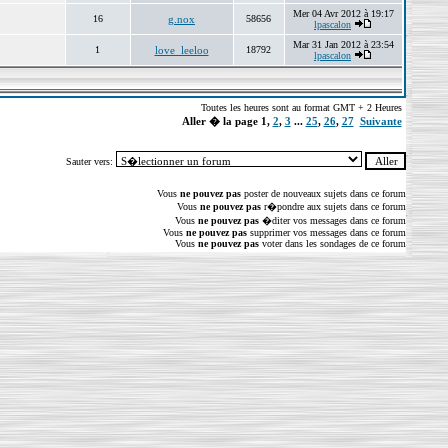
Mer 04 Avr 2012 à 19:17
16
g.nox
58656
lpascalon
Mar 31 Jan 2012 à 23:54
1
love_leeloo
18792
lpascalon
Toutes les heures sont au format GMT + 2 Heures
Aller � la page
1
,
2
,
3
...
25
,
26
,
27
Suivante
Sauter vers:
Vous
ne pouvez pas
poster de nouveaux sujets dans ce forum
Vous
ne pouvez pas
r�pondre aux sujets dans ce forum
Vous
ne pouvez pas
�diter vos messages dans ce forum
Vous
ne pouvez pas
supprimer vos messages dans ce forum
Vous
ne pouvez pas
voter dans les sondages de ce forum