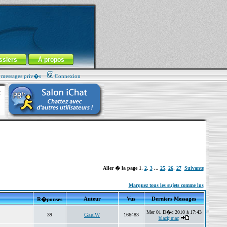
ssiers
À propos
s messages priv�s
Connexion
Aller � la page
1
,
2
,
3
...
25
,
26
,
27
Suivante
Marquez tous les sujets comme lus
Auteur
Vus
Derniers Messages
R�ponses
Mer 01 D�c 2010 à 17:43
39
GaelW
166483
blackjmac