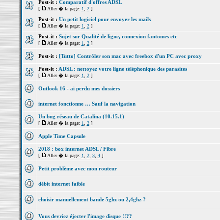
Post-it :
Comparatif d'offres ADSL
[
Aller � la page:
1
,
2
]
Post-it :
Un petit logiciel pour envoyer les mails
[
Aller � la page:
1
,
2
]
Post-it :
Sujet sur Qualité de ligne, connexion fantomes etc
[
Aller � la page:
1
,
2
]
Post-it :
[Tutto] Contrôler son mac avec freebox d'un PC avec proxy
Post-it :
ADSL : nettoyez votre ligne téléphonique des parasites
[
Aller � la page:
1
,
2
]
Outlook 16 - ai perdu mes dossiers
internet fonctionne … Sauf la navigation
Un bug réseau de Catalina (10.15.1)
[
Aller � la page:
1
,
2
]
Apple Time Capsule
2018 : box internet ADSL / Fibre
[
Aller � la page:
1
,
2
,
3
,
4
]
Petit problème avec mon routeur
débit internet faible
choisir manuellement bande 5ghz ou 2,4ghz ?
Vous devriez éjecter l'image disque !!??