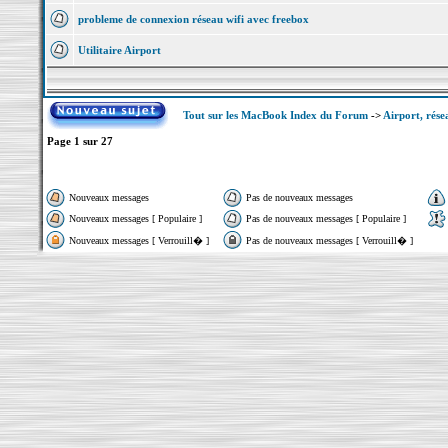
probleme de connexion réseau wifi avec freebox
Utilitaire Airport
Tout sur les MacBook Index du Forum
->
Airport, rése
Page
1
sur
27
Nouveaux messages
Pas de nouveaux messages
Nouveaux messages [ Populaire ]
Pas de nouveaux messages [ Populaire ]
Nouveaux messages [ Verrouill� ]
Pas de nouveaux messages [ Verrouill� ]