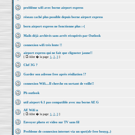
problème wifi avec borne airport express
réseau caché plus possible depuis borne airport express
born airport express ne fonctionne plus :-(
Mails déjà archivés sans arrêt récupérés par Outlook
connexion wifi très lente !!
airport express qui ne fait que clignoter jaune!!
[
Aller � la page:
1
,
2
,
3
]
Clef 3G ?
Garder son adresse free après résiliation !?
connexion Wifi....Il cherche en sortant de veille!!
Pb outlook
util airport 6.1 pas compatible avec ma borne AE G
AE Wifi n
[
Aller � la page:
1
,
2
,
3
]
Envoyer photo et video sur TV sans fil
Probleme de connexion internet via un spot(sfr free bouyg..)