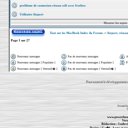
probleme de connexion réseau wifi avec freebox
Utilitaire Airport
Montrer les sujets
Tout sur les MacBook Index du Forum
->
Airport, réseau
Page
1
sur
27
Nouveaux messages
Pas de nouveaux messages
A
Nouveaux messages [ Populaire ]
Pas de nouveaux messages [ Populaire ]
P
Nouveaux messages [ Verrouill� ]
Pas de nouveaux messages [ Verrouill� ]
Pour soutenir le développement du
Powered b
T
www.powerboo
Vers
Rédaction :
Ludovi
Design :
Ga�l
- Logo et te