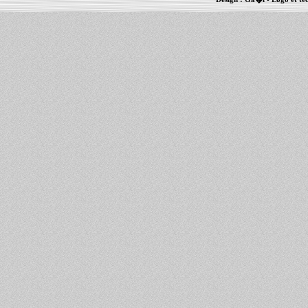
Informations :
PowerBook
-
MacBook Pro
-
i