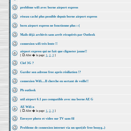
problème wifi avec borne airport express
réseau caché plus possible depuis borne airport express
born airport express ne fonctionne plus :-(
Mails déjà archivés sans arrêt récupérés par Outlook
connexion wifi très lente !!
airport express qui ne fait que clignoter jaune!!
[
Aller � la page:
1
,
2
,
3
]
Clef 3G ?
Garder son adresse free après résiliation !?
connexion Wifi....Il cherche en sortant de veille!!
Pb outlook
util airport 6.1 pas compatible avec ma borne AE G
AE Wifi n
[
Aller � la page:
1
,
2
,
3
]
Envoyer photo et video sur TV sans fil
Probleme de connexion internet via un spot(sfr free bouyg..)