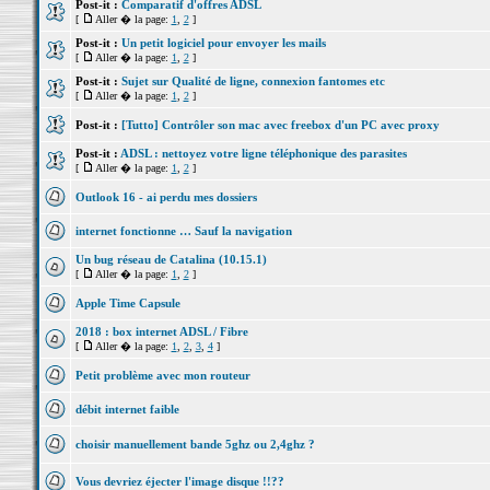
Post-it :
Comparatif d'offres ADSL
[
Aller � la page:
1
,
2
]
Post-it :
Un petit logiciel pour envoyer les mails
[
Aller � la page:
1
,
2
]
Post-it :
Sujet sur Qualité de ligne, connexion fantomes etc
[
Aller � la page:
1
,
2
]
Post-it :
[Tutto] Contrôler son mac avec freebox d'un PC avec proxy
Post-it :
ADSL : nettoyez votre ligne téléphonique des parasites
[
Aller � la page:
1
,
2
]
Outlook 16 - ai perdu mes dossiers
internet fonctionne … Sauf la navigation
Un bug réseau de Catalina (10.15.1)
[
Aller � la page:
1
,
2
]
Apple Time Capsule
2018 : box internet ADSL / Fibre
[
Aller � la page:
1
,
2
,
3
,
4
]
Petit problème avec mon routeur
débit internet faible
choisir manuellement bande 5ghz ou 2,4ghz ?
Vous devriez éjecter l'image disque !!??