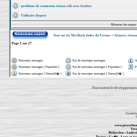
probleme de connexion réseau wifi avec freebox
Utilitaire Airport
Montrer les sujets
Tout sur les MacBook Index du Forum
->
Airport, réseau
Page
1
sur
27
Nouveaux messages
Pas de nouveaux messages
A
Nouveaux messages [ Populaire ]
Pas de nouveaux messages [ Populaire ]
P
Nouveaux messages [ Verrouill� ]
Pas de nouveaux messages [ Verrouill� ]
Pour soutenir le développement du
Powered b
T
www.powerboo
Vers
Rédaction :
Ludovi
Design :
Ga�l
- Logo et te