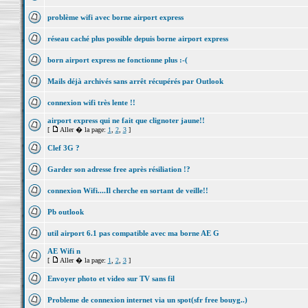
problème wifi avec borne airport express
réseau caché plus possible depuis borne airport express
born airport express ne fonctionne plus :-(
Mails déjà archivés sans arrêt récupérés par Outlook
connexion wifi très lente !!
airport express qui ne fait que clignoter jaune!!
[
Aller � la page:
1
,
2
,
3
]
Clef 3G ?
Garder son adresse free après résiliation !?
connexion Wifi....Il cherche en sortant de veille!!
Pb outlook
util airport 6.1 pas compatible avec ma borne AE G
AE Wifi n
[
Aller � la page:
1
,
2
,
3
]
Envoyer photo et video sur TV sans fil
Probleme de connexion internet via un spot(sfr free bouyg..)