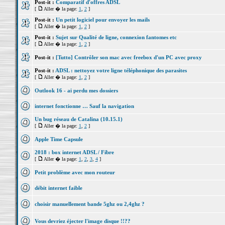
Post-it :
Comparatif d'offres ADSL
[
Aller � la page:
1
,
2
]
Post-it :
Un petit logiciel pour envoyer les mails
[
Aller � la page:
1
,
2
]
Post-it :
Sujet sur Qualité de ligne, connexion fantomes etc
[
Aller � la page:
1
,
2
]
Post-it :
[Tutto] Contrôler son mac avec freebox d'un PC avec proxy
Post-it :
ADSL : nettoyez votre ligne téléphonique des parasites
[
Aller � la page:
1
,
2
]
Outlook 16 - ai perdu mes dossiers
internet fonctionne … Sauf la navigation
Un bug réseau de Catalina (10.15.1)
[
Aller � la page:
1
,
2
]
Apple Time Capsule
2018 : box internet ADSL / Fibre
[
Aller � la page:
1
,
2
,
3
,
4
]
Petit problème avec mon routeur
débit internet faible
choisir manuellement bande 5ghz ou 2,4ghz ?
Vous devriez éjecter l'image disque !!??