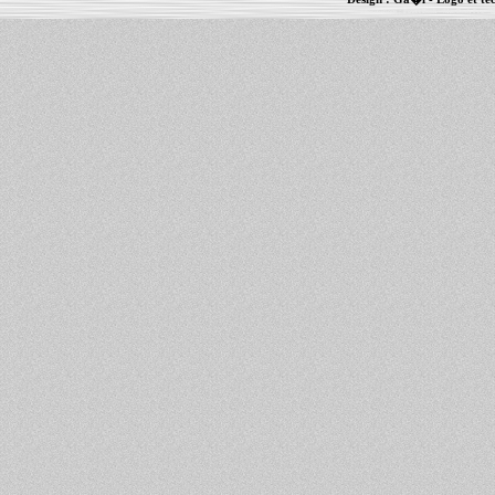
Informations :
PowerBook
-
MacBook Pro
-
i