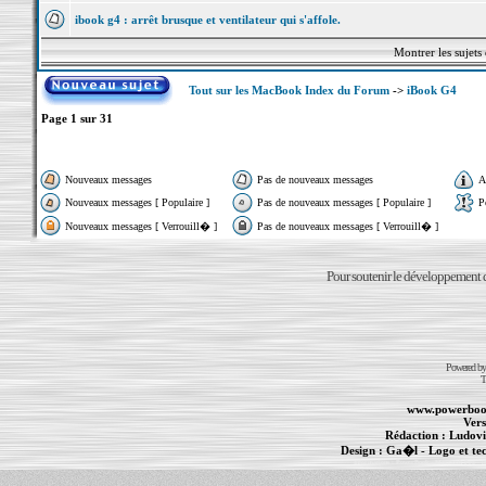
ibook g4 : arrêt brusque et ventilateur qui s'affole.
Montrer les sujets
Tout sur les MacBook Index du Forum
->
iBook G4
Page
1
sur
31
Nouveaux messages
Pas de nouveaux messages
A
Nouveaux messages [ Populaire ]
Pas de nouveaux messages [ Populaire ]
P
Nouveaux messages [ Verrouill� ]
Pas de nouveaux messages [ Verrouill� ]
Pour soutenir le développement du
Powered b
T
www.powerboo
Vers
Rédaction :
Ludovi
Design :
Ga�l
- Logo et te
Informations :
PowerBook
-
MacBook Pro
-
i