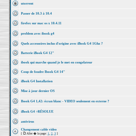
utorrent
Passer de 10.3 à 10.4
firefox sur mac os x 10.4.11
problem avec ibook g4
Quels accessoires inclus d'origine avec iBook G4 1Ghz ?
Batterie iBook G4 12"
ibook qui marche quand je le met en congelateur
Coup de foudre Ibook G4 14''
iBook G4 Installation
Mise à jour dernier OS
Ibook G4 1,42: écran blanc - VIDEO seulement en externe ?
iBook G4 >RÉSOLUE
antivirus
Changement cable video
[
Aller � la page:
1
,
2
,
3
]