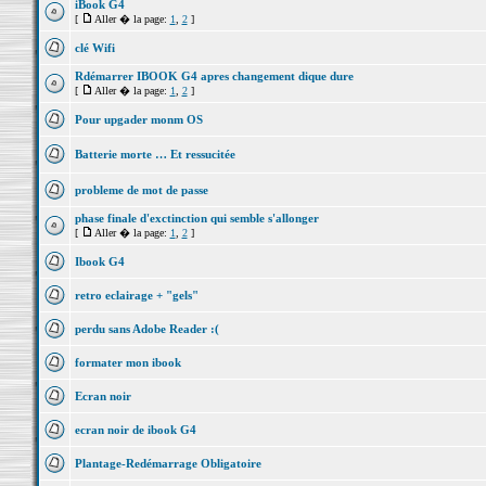
iBook G4
[
Aller � la page:
1
,
2
]
clé Wifi
Rdémarrer IBOOK G4 apres changement dique dure
[
Aller � la page:
1
,
2
]
Pour upgader monm OS
Batterie morte … Et ressucitée
probleme de mot de passe
phase finale d'exctinction qui semble s'allonger
[
Aller � la page:
1
,
2
]
Ibook G4
retro eclairage + "gels"
perdu sans Adobe Reader :(
formater mon ibook
Ecran noir
ecran noir de ibook G4
Plantage-Redémarrage Obligatoire