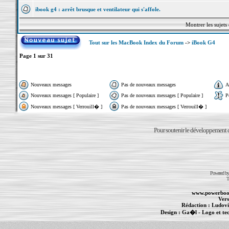
ibook g4 : arrêt brusque et ventilateur qui s'affole.
Montrer les sujets
Tout sur les MacBook Index du Forum
->
iBook G4
Page
1
sur
31
Nouveaux messages
Pas de nouveaux messages
A
Nouveaux messages [ Populaire ]
Pas de nouveaux messages [ Populaire ]
P
Nouveaux messages [ Verrouill� ]
Pas de nouveaux messages [ Verrouill� ]
Pour soutenir le développement du
Powered b
T
www.powerboo
Vers
Rédaction :
Ludovi
Design :
Ga�l
- Logo et te
Informations :
PowerBook
-
MacBook Pro
-
i