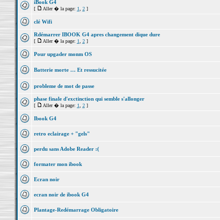
iBook G4
[
Aller � la page:
1
,
2
]
clé Wifi
Rdémarrer IBOOK G4 apres changement dique dure
[
Aller � la page:
1
,
2
]
Pour upgader monm OS
Batterie morte … Et ressucitée
probleme de mot de passe
phase finale d'exctinction qui semble s'allonger
[
Aller � la page:
1
,
2
]
Ibook G4
retro eclairage + "gels"
perdu sans Adobe Reader :(
formater mon ibook
Ecran noir
ecran noir de ibook G4
Plantage-Redémarrage Obligatoire