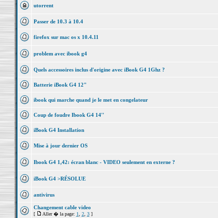
utorrent
Passer de 10.3 à 10.4
firefox sur mac os x 10.4.11
problem avec ibook g4
Quels accessoires inclus d'origine avec iBook G4 1Ghz ?
Batterie iBook G4 12"
ibook qui marche quand je le met en congelateur
Coup de foudre Ibook G4 14''
iBook G4 Installation
Mise à jour dernier OS
Ibook G4 1,42: écran blanc - VIDEO seulement en externe ?
iBook G4 >RÉSOLUE
antivirus
Changement cable video
[
Aller � la page:
1
,
2
,
3
]