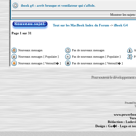
ibook g4 : arrêt brusque et ventilateur qui s'affole.
Montrer les sujets
Tout sur les MacBook Index du Forum
->
iBook G4
Page
1
sur
31
Nouveaux messages
Pas de nouveaux messages
A
Nouveaux messages [ Populaire ]
Pas de nouveaux messages [ Populaire ]
P
Nouveaux messages [ Verrouill� ]
Pas de nouveaux messages [ Verrouill� ]
Pour soutenir le développement du
Powered b
T
www.powerboo
Vers
Rédaction :
Ludovi
Design :
Ga�l
- Logo et te
Informations :
PowerBook
-
MacBook Pro
-
i