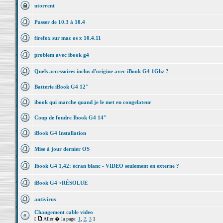
utorrent
Passer de 10.3 à 10.4
firefox sur mac os x 10.4.11
problem avec ibook g4
Quels accessoires inclus d'origine avec iBook G4 1Ghz ?
Batterie iBook G4 12"
ibook qui marche quand je le met en congelateur
Coup de foudre Ibook G4 14''
iBook G4 Installation
Mise à jour dernier OS
Ibook G4 1,42: écran blanc - VIDEO seulement en externe ?
iBook G4 >RÉSOLUE
antivirus
Changement cable video
[
Aller � la page:
1
,
2
,
3
]