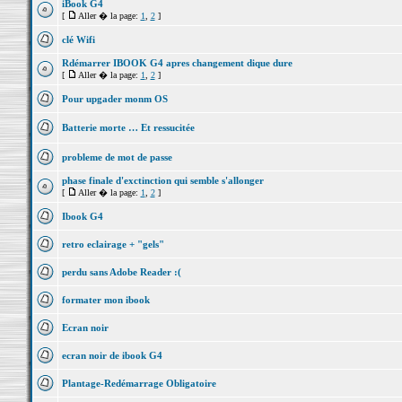
iBook G4
[
Aller � la page:
1
,
2
]
clé Wifi
Rdémarrer IBOOK G4 apres changement dique dure
[
Aller � la page:
1
,
2
]
Pour upgader monm OS
Batterie morte … Et ressucitée
probleme de mot de passe
phase finale d'exctinction qui semble s'allonger
[
Aller � la page:
1
,
2
]
Ibook G4
retro eclairage + "gels"
perdu sans Adobe Reader :(
formater mon ibook
Ecran noir
ecran noir de ibook G4
Plantage-Redémarrage Obligatoire