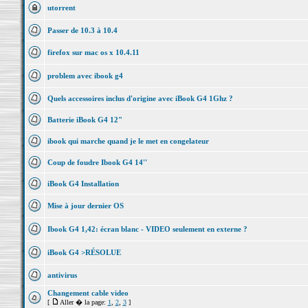
utorrent
Passer de 10.3 à 10.4
firefox sur mac os x 10.4.11
problem avec ibook g4
Quels accessoires inclus d'origine avec iBook G4 1Ghz ?
Batterie iBook G4 12"
ibook qui marche quand je le met en congelateur
Coup de foudre Ibook G4 14''
iBook G4 Installation
Mise à jour dernier OS
Ibook G4 1,42: écran blanc - VIDEO seulement en externe ?
iBook G4 >RÉSOLUE
antivirus
Changement cable video
[
Aller � la page:
1
,
2
,
3
]