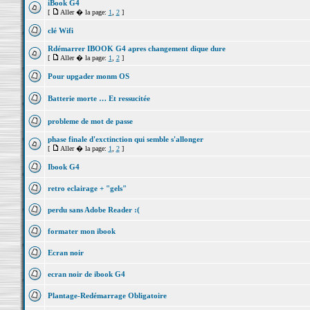
iBook G4
[
Aller � la page:
1
,
2
]
clé Wifi
Rdémarrer IBOOK G4 apres changement dique dure
[
Aller � la page:
1
,
2
]
Pour upgader monm OS
Batterie morte … Et ressucitée
probleme de mot de passe
phase finale d'exctinction qui semble s'allonger
[
Aller � la page:
1
,
2
]
Ibook G4
retro eclairage + "gels"
perdu sans Adobe Reader :(
formater mon ibook
Ecran noir
ecran noir de ibook G4
Plantage-Redémarrage Obligatoire