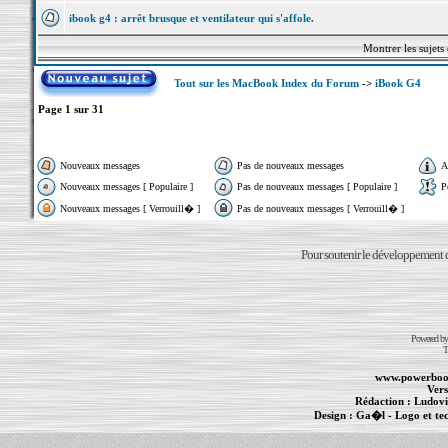
ibook g4 : arrêt brusque et ventilateur qui s'affole.
Montrer les sujets
Tout sur les MacBook Index du Forum
->
iBook G4
Page
1
sur
31
Nouveaux messages
Pas de nouveaux messages
A
Nouveaux messages [ Populaire ]
Pas de nouveaux messages [ Populaire ]
P
Nouveaux messages [ Verrouill� ]
Pas de nouveaux messages [ Verrouill� ]
Pour soutenir le développement du
Powered b
T
www.powerboo
Vers
Rédaction :
Ludovi
Design :
Ga�l
- Logo et te
Informations :
PowerBook
-
MacBook Pro
-
i