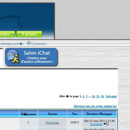
ssiers
À propos
s messages priv�s
Connexion
Aller � la page
1
,
2
,
3
...
14
,
15
,
16
Suivante
Marquez tous les sujets comme lus
Auteur
Vus
Derniers Messages
R�ponses
Mer 23 Juin 2021 à 11:46
2
Switchiste
103872
Switchiste
Mar 08 Mar 2016 à 14:25