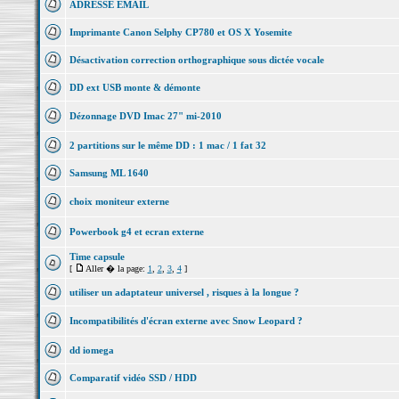
ADRESSE EMAIL
Imprimante Canon Selphy CP780 et OS X Yosemite
Désactivation correction orthographique sous dictée vocale
DD ext USB monte & démonte
Dézonnage DVD Imac 27" mi-2010
2 partitions sur le même DD : 1 mac / 1 fat 32
Samsung ML 1640
choix moniteur externe
Powerbook g4 et ecran externe
Time capsule
[
Aller � la page:
1
,
2
,
3
,
4
]
utiliser un adaptateur universel , risques à la longue ?
Incompatibilités d'écran externe avec Snow Leopard ?
dd iomega
Comparatif vidéo SSD / HDD