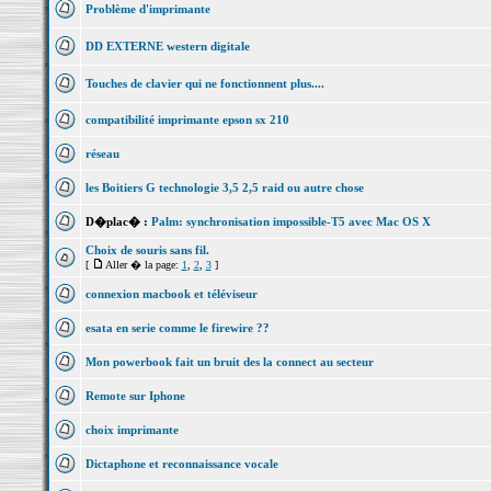
Problème d'imprimante
DD EXTERNE western digitale
Touches de clavier qui ne fonctionnent plus....
compatibilité imprimante epson sx 210
réseau
les Boitiers G technologie 3,5 2,5 raid ou autre chose
D�plac� :
Palm: synchronisation impossible-T5 avec Mac OS X
Choix de souris sans fil.
[
Aller � la page:
1
,
2
,
3
]
connexion macbook et téléviseur
esata en serie comme le firewire ??
Mon powerbook fait un bruit des la connect au secteur
Remote sur Iphone
choix imprimante
Dictaphone et reconnaissance vocale