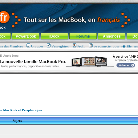
ade !
général
-
Aller au menu de la rubrique
ook
PowerBook
iBook
Forums
Annonces
Do
ste des Membres
Groupes
S'enregistrer
Profil
Se connecter pour v�rifier se
u MacBook et Périphériques
Sujets