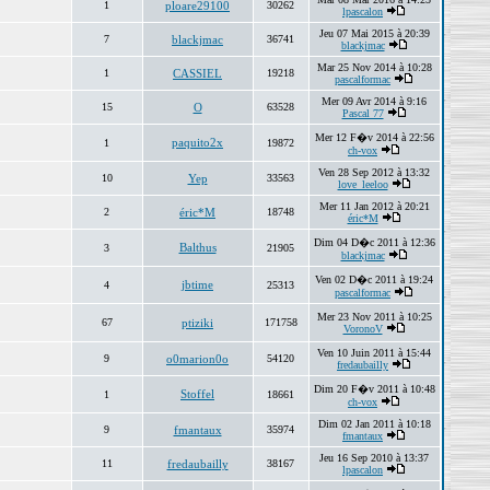
1
ploare29100
30262
lpascalon
Jeu 07 Mai 2015 à 20:39
7
blackjmac
36741
blackjmac
Mar 25 Nov 2014 à 10:28
1
CASSIEL
19218
pascalformac
Mer 09 Avr 2014 à 9:16
15
O
63528
Pascal 77
Mer 12 F�v 2014 à 22:56
paquito2x
1
19872
ch-vox
Ven 28 Sep 2012 à 13:32
10
Yep
33563
love_leeloo
Mer 11 Jan 2012 à 20:21
2
éric*M
18748
éric*M
Dim 04 D�c 2011 à 12:36
Balthus
3
21905
blackjmac
Ven 02 D�c 2011 à 19:24
jbtime
4
25313
pascalformac
Mer 23 Nov 2011 à 10:25
67
ptiziki
171758
VoronoV
Ven 10 Juin 2011 à 15:44
9
o0marion0o
54120
fredaubailly
Dim 20 F�v 2011 à 10:48
Stoffel
1
18661
ch-vox
Dim 02 Jan 2011 à 10:18
9
fmantaux
35974
fmantaux
Jeu 16 Sep 2010 à 13:37
11
fredaubailly
38167
lpascalon