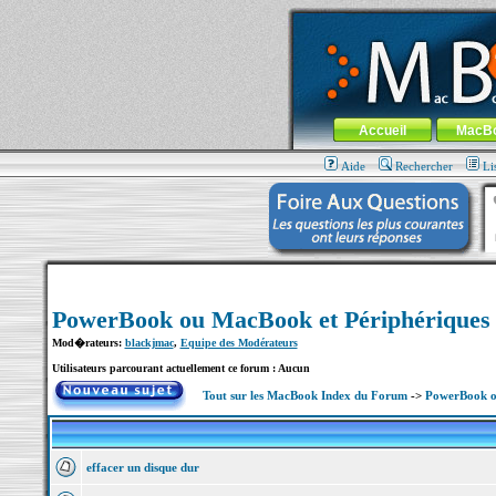
MacBook-fr.com : 100% Apple... 100% nom
Aller au contenu
-
Aller au menu 
Menu général
Accueil
MacB
Aide
Rechercher
Li
PowerBook ou MacBook et Périphériques
Mod�rateurs:
blackjmac
,
Equipe des Modérateurs
Utilisateurs parcourant actuellement ce forum : Aucun
Tout sur les MacBook Index du Forum
->
PowerBook o
effacer un disque dur