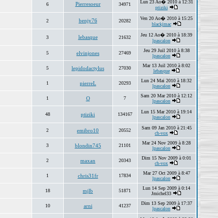
Lun 23 Ao� 2010 à 12:31
Pierresoeur
6
34971
ptiziki
Ven 20 Ao� 2010 à 15:25
benjy76
2
20282
blackjmac
Jeu 12 Ao� 2010 à 18:39
lebasque
3
21632
lpascalon
Jeu 29 Juil 2010 à 8:38
5
elvinjones
27469
lpascalon
Mar 13 Juil 2010 à 8:02
5
lepidodactylus
27030
lebasque
Lun 24 Mai 2010 à 18:32
1
pierreL
20293
lpascalon
Sam 20 Mar 2010 à 12:12
1
O
7
lpascalon
Lun 15 Mar 2010 à 19:14
48
ptiziki
134167
lpascalon
Sam 09 Jan 2010 à 21:45
2
emibro10
20552
ch-vox
Mar 24 Nov 2009 à 8:28
3
blondin745
21101
lpascalon
Dim 15 Nov 2009 à 0:01
2
maxan
20343
ch-vox
Mar 27 Oct 2009 à 8:47
1
chris31fr
17834
lpascalon
Lun 14 Sep 2009 à 0:14
18
mjlb
51871
Jmichel33
Dim 13 Sep 2009 à 17:37
10
arni
41237
lpascalon