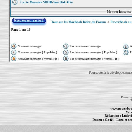
Carte Memoire SDHD-San Disk 4Go
Montrer les sujets
Tout sur les MacBook Index du Forum
->
PowerBook ou 
Page
1
sur
16
Nouveaux messages
Pas de nouveaux messages
A
Nouveaux messages [ Populaire ]
Pas de nouveaux messages [ Populaire ]
P
Nouveaux messages [ Verrouill� ]
Pas de nouveaux messages [ Verrouill� ]
Pour soutenir le développement du
Powered b
T
www.powerboo
Vers
Rédaction :
Ludovi
Design :
Ga�l
- Logo et te
Informations :
PowerBook
-
MacBook Pro
-
i