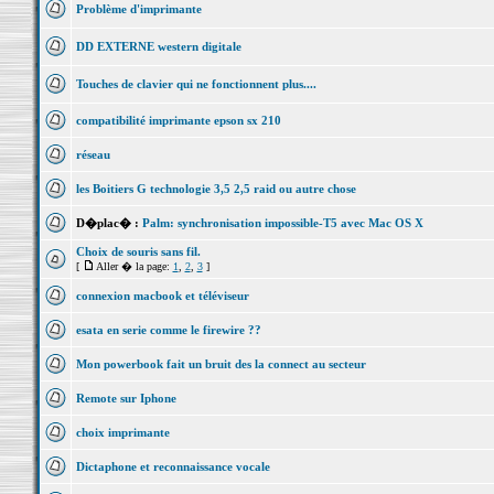
Problème d'imprimante
DD EXTERNE western digitale
Touches de clavier qui ne fonctionnent plus....
compatibilité imprimante epson sx 210
réseau
les Boitiers G technologie 3,5 2,5 raid ou autre chose
D�plac� :
Palm: synchronisation impossible-T5 avec Mac OS X
Choix de souris sans fil.
[
Aller � la page:
1
,
2
,
3
]
connexion macbook et téléviseur
esata en serie comme le firewire ??
Mon powerbook fait un bruit des la connect au secteur
Remote sur Iphone
choix imprimante
Dictaphone et reconnaissance vocale