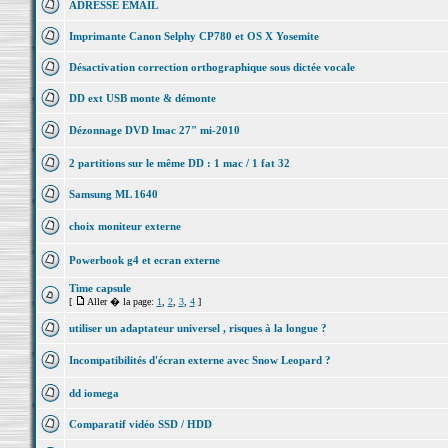
ADRESSE EMAIL
Imprimante Canon Selphy CP780 et OS X Yosemite
Désactivation correction orthographique sous dictée vocale
DD ext USB monte & démonte
Dézonnage DVD Imac 27" mi-2010
2 partitions sur le même DD : 1 mac / 1 fat 32
Samsung ML 1640
choix moniteur externe
Powerbook g4 et ecran externe
Time capsule
[
Aller � la page:
1
,
2
,
3
,
4
]
utiliser un adaptateur universel , risques à la longue ?
Incompatibilités d'écran externe avec Snow Leopard ?
dd iomega
Comparatif vidéo SSD / HDD