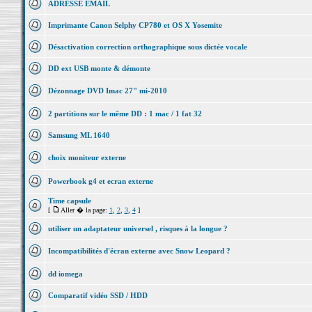
ADRESSE EMAIL
Imprimante Canon Selphy CP780 et OS X Yosemite
Désactivation correction orthographique sous dictée vocale
DD ext USB monte & démonte
Dézonnage DVD Imac 27" mi-2010
2 partitions sur le même DD : 1 mac / 1 fat 32
Samsung ML 1640
choix moniteur externe
Powerbook g4 et ecran externe
Time capsule
[
Aller � la page:
1
,
2
,
3
,
4
]
utiliser un adaptateur universel , risques à la longue ?
Incompatibilités d'écran externe avec Snow Leopard ?
dd iomega
Comparatif vidéo SSD / HDD