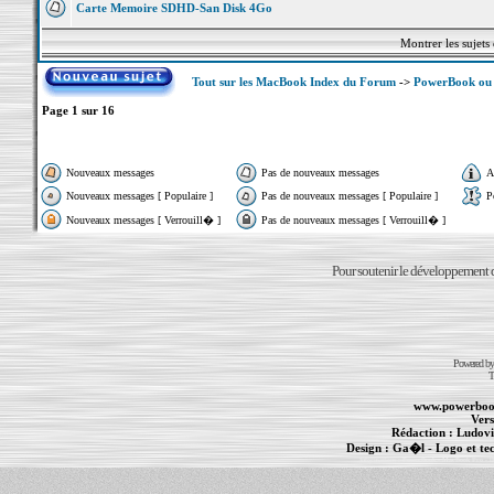
Carte Memoire SDHD-San Disk 4Go
Montrer les sujets
Tout sur les MacBook Index du Forum
->
PowerBook ou 
Page
1
sur
16
Nouveaux messages
Pas de nouveaux messages
A
Nouveaux messages [ Populaire ]
Pas de nouveaux messages [ Populaire ]
P
Nouveaux messages [ Verrouill� ]
Pas de nouveaux messages [ Verrouill� ]
Pour soutenir le développement du
Powered b
T
www.powerboo
Vers
Rédaction :
Ludovi
Design :
Ga�l
- Logo et te
Informations :
PowerBook
-
MacBook Pro
-
i