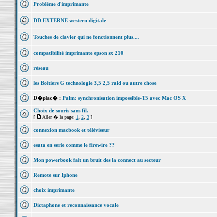
Problème d'imprimante
DD EXTERNE western digitale
Touches de clavier qui ne fonctionnent plus....
compatibilité imprimante epson sx 210
réseau
les Boitiers G technologie 3,5 2,5 raid ou autre chose
D�plac� :
Palm: synchronisation impossible-T5 avec Mac OS X
Choix de souris sans fil.
[
Aller � la page:
1
,
2
,
3
]
connexion macbook et téléviseur
esata en serie comme le firewire ??
Mon powerbook fait un bruit des la connect au secteur
Remote sur Iphone
choix imprimante
Dictaphone et reconnaissance vocale