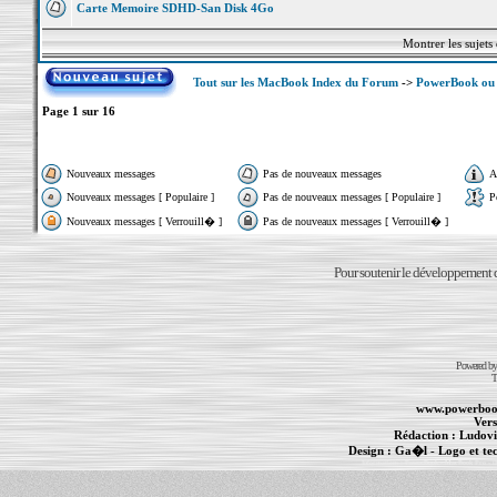
Carte Memoire SDHD-San Disk 4Go
Montrer les sujets
Tout sur les MacBook Index du Forum
->
PowerBook ou 
Page
1
sur
16
Nouveaux messages
Pas de nouveaux messages
A
Nouveaux messages [ Populaire ]
Pas de nouveaux messages [ Populaire ]
P
Nouveaux messages [ Verrouill� ]
Pas de nouveaux messages [ Verrouill� ]
Pour soutenir le développement du
Powered b
T
www.powerboo
Vers
Rédaction :
Ludovi
Design :
Ga�l
- Logo et te
Informations :
PowerBook
-
MacBook Pro
-
i