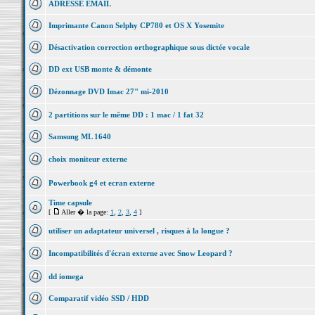
ADRESSE EMAIL
Imprimante Canon Selphy CP780 et OS X Yosemite
Désactivation correction orthographique sous dictée vocale
DD ext USB monte & démonte
Dézonnage DVD Imac 27" mi-2010
2 partitions sur le même DD : 1 mac / 1 fat 32
Samsung ML 1640
choix moniteur externe
Powerbook g4 et ecran externe
Time capsule
[
Aller � la page:
1
,
2
,
3
,
4
]
utiliser un adaptateur universel , risques à la longue ?
Incompatibilités d'écran externe avec Snow Leopard ?
dd iomega
Comparatif vidéo SSD / HDD