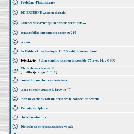
Problème d'imprimante
DD EXTERNE western digitale
Touches de clavier qui ne fonctionnent plus....
compatibilité imprimante epson sx 210
réseau
les Boitiers G technologie 3,5 2,5 raid ou autre chose
D�plac� :
Palm: synchronisation impossible-T5 avec Mac OS X
Choix de souris sans fil.
[
Aller � la page:
1
,
2
,
3
]
connexion macbook et téléviseur
esata en serie comme le firewire ??
Mon powerbook fait un bruit des la connect au secteur
Remote sur Iphone
choix imprimante
Dictaphone et reconnaissance vocale