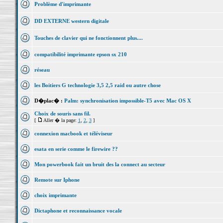
Problème d'imprimante
DD EXTERNE western digitale
Touches de clavier qui ne fonctionnent plus....
compatibilité imprimante epson sx 210
réseau
les Boitiers G technologie 3,5 2,5 raid ou autre chose
D�plac� :
Palm: synchronisation impossible-T5 avec Mac OS X
Choix de souris sans fil.
[
Aller � la page:
1
,
2
,
3
]
connexion macbook et téléviseur
esata en serie comme le firewire ??
Mon powerbook fait un bruit des la connect au secteur
Remote sur Iphone
choix imprimante
Dictaphone et reconnaissance vocale