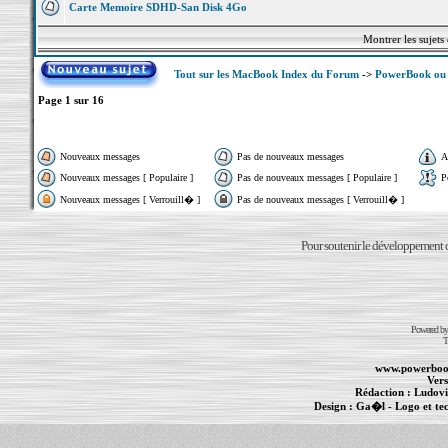
Carte Memoire SDHD-San Disk 4Go
Montrer les sujets
Tout sur les MacBook Index du Forum
->
PowerBook ou 
Page
1
sur
16
Nouveaux messages
Pas de nouveaux messages
A
Nouveaux messages [ Populaire ]
Pas de nouveaux messages [ Populaire ]
P
Nouveaux messages [ Verrouill� ]
Pas de nouveaux messages [ Verrouill� ]
Pour soutenir le développement du
Powered b
T
www.powerboo
Vers
Rédaction :
Ludovi
Design :
Ga�l
- Logo et te
Informations :
PowerBook
-
MacBook Pro
-
i