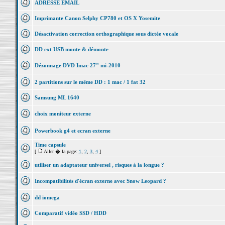
ADRESSE EMAIL
Imprimante Canon Selphy CP780 et OS X Yosemite
Désactivation correction orthographique sous dictée vocale
DD ext USB monte & démonte
Dézonnage DVD Imac 27" mi-2010
2 partitions sur le même DD : 1 mac / 1 fat 32
Samsung ML 1640
choix moniteur externe
Powerbook g4 et ecran externe
Time capsule
[
Aller � la page:
1
,
2
,
3
,
4
]
utiliser un adaptateur universel , risques à la longue ?
Incompatibilités d'écran externe avec Snow Leopard ?
dd iomega
Comparatif vidéo SSD / HDD